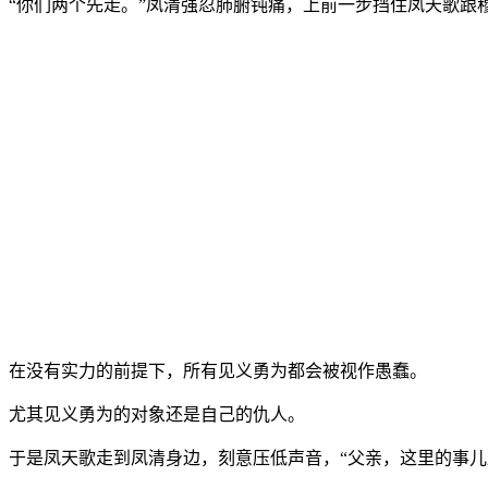
“你们两个先走。”凤清强忍肺腑钝痛，上前一步挡住凤天歌跟
在没有实力的前提下，所有见义勇为都会被视作愚蠢。
尤其见义勇为的对象还是自己的仇人。
于是凤天歌走到凤清身边，刻意压低声音，“父亲，这里的事儿