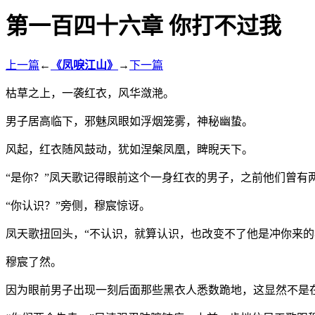
第一百四十六章 你打不过我
上一篇
←
《凤唳江山》
→
下一篇
枯草之上，一袭红衣，风华潋滟。
男子居高临下，邪魅凤眼如浮烟笼雾，神秘幽蛰。
风起，红衣随风鼓动，犹如涅槃凤凰，睥睨天下。
“是你？”凤天歌记得眼前这个一身红衣的男子，之前他们曾有
“你认识？”旁侧，穆宸惊讶。
凤天歌扭回头，“不认识，就算认识，也改变不了他是冲你来的
穆宸了然。
因为眼前男子出现一刻后面那些黑衣人悉数跪地，这显然不是