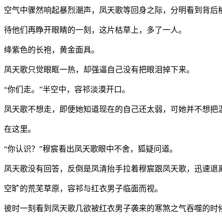
空气中骤然响起暴烈潮声，凤天歌等回身之际，分明看到背后
待他们再睁开眼睛的一刻，这片枯草上，多了一人。
绛紫色的长袍，黄金面具。
凤天歌只觉眼眶一热，却强逼自己没有把眼泪掉下来。
“你们走。”半空中，容祁淡漠开口。
凤天歌不想走，即便她知道现在的自己还太弱，可她并不想把
在这里。
“你认识？”穆宸看出凤天歌眼中不舍，狐疑问道。
凤天歌没有回答，反倒是凤清抬手拉着穆宸跟凤天歌，迅速退
空旷的荒芜草原，容祁与红衣男子临面而视。
彼时一刻看到凤天歌几欲被红衣男子袭来的寒煞之气吞噬的时