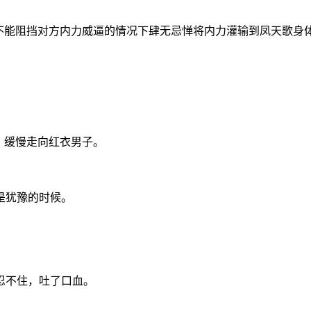
不能阻挡对方内力威逼的情况下肆无忌惮将内力灌输到凤天歌身
，缓慢走向红衣男子。
是犹豫的时候。
。
忍不住，吐了口血。