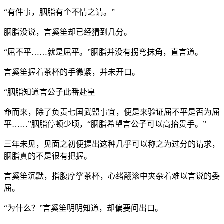
“有件事，胭脂有个不情之请。”
胭脂没说，言奚笙却已经猜到几分。
“屈不平……就是屈平。”胭脂并没有拐弯抹角，直言道。
言奚笙握着茶杯的手微紧，并未开口。
“胭脂知道言公子此番赴皇
命而来，除了负责七国武盟事宜，便是来验证屈不平是否为屈
平……”胭脂停顿少顷，“胭脂希望言公子可以高抬贵手。”
三年未见，见面之初便提出这种几乎可以称之为过分的请求，
胭脂真的不是很有把握。
言奚笙沉默，指腹摩挲茶杯，心绪翻滚中夹杂着难以言说的委
屈。
“为什么？”言奚笙明明知道，却偏要问出口。