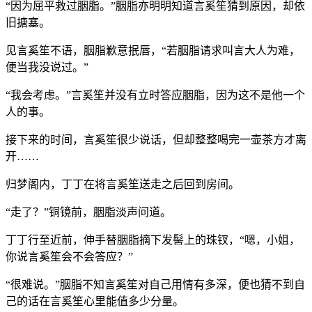
“因为屈平救过胭脂。”胭脂亦明明知道言奚笙猜到原因，却依
旧搪塞。
见言奚笙不语，胭脂歉意抿唇，“若胭脂请求叫言大人为难，
便当我没说过。”
“我会考虑。”言奚笙并没有立时答应胭脂，因为这不是他一个
人的事。
接下来的时间，言奚笙很少说话，但却整整喝完一壶茶方才离
开……
归梦阁内，丁丁在将言奚笙送走之后回到房间。
“走了？”铜镜前，胭脂淡声问道。
丁丁行至近前，伸手替胭脂摘下发髻上的珠钗，“嗯，小姐，
你说言奚笙会不会答应？”
“很难说。”胭脂不知言奚笙对自己用情有多深，便也猜不到自
己的话在言奚笙心里能值多少分量。