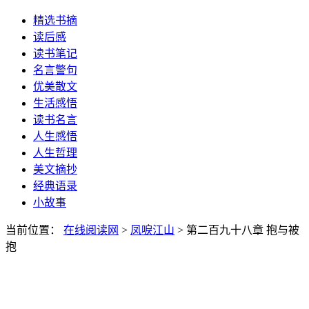
精选书摘
读后感
读书笔记
名言警句
优美散文
生活感悟
读书名言
人生感悟
人生哲理
美文摘抄
经典语录
小故事
当前位置：
在线阅读网
>
凤唳江山
> 第二百九十八章 抱与被
抱