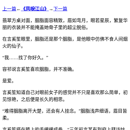
上一篇
←
《凤唳江山》
→
下一篇
翡翠方桌对面，胭脂面容精致，眉如弯月，眼若星辰，繁复华
丽的衣装并不能掩盖她骨子里的超尘脱俗。
在言奚笙眼里，胭脂还是那个胭脂，是他眼中仿佛不食人间烟
火的仙子。
“我……找了你好久。”
容祁说言奚笙喜欢胭脂，并不准确。
是爱。
言奚笙知道自己对眼前女子的感觉并不只是喜欢那么简单，初
见惊艳，之后便是长久的相思。
“难得胭脂离开大楚，还会有人挂念。”胭脂浅声细语，眉目皆
柔。
言奚笙搭在膝上的手缓缓成拳，“三年前言某有到府上拜访姑