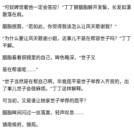
“可奴婢觉着他一定会答应！”丁丁替胭脂解开发髻，长发如瀑
散落在肩。
胭脂抿唇，“若如此，你觉得我该怎么让凤天歌谢我？”
“为什么要让凤天歌谢小姐，这事儿不是在帮容世子吗？”丁丁
不解。
胭脂看着铜镜里的自己，眸色略深，“世子又
是在帮谁呢……”
“世子当然是在帮自己啊，毕竟屈平是世子举荐入齐宫的，出
了事儿世子会很麻烦。”丁丁这样解释。
可当初，又是谁让她家世子举荐的屈平？
胭脂眸间闪过一丝落寞，轻声叹息……
镇南侯府，锦苑。