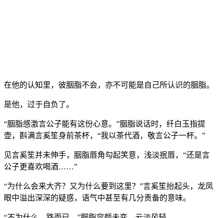
在他的认知里，彼胭脂不会，亦不可能是自己所认识的胭脂。
是他，过于自负了。
“胭脂感激言公子能有这份心意。”胭脂说话时，纤白玉指提
壶，斟满言奚笙身前茶杯，“我以茶代酒，敬言公子一杯。”
见言奚笙并未伸手，胭脂唇角勾起笑意，浅淡抿唇，“还是言
公子更喜欢喝酒……”
“为什么会来大齐？又为什么要到这里？”言奚笙抬起头，龙凤
眼中溢出深深的疑惑，语气中甚至有几分责备的意味。
“不为什么，路而已。”胭脂容颜未变，云淡风轻。