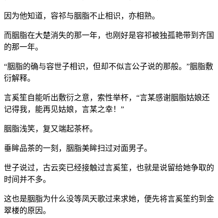
因为他知道，容祁与胭脂不止相识，亦相熟。
而胭脂在大楚消失的那一年，也刚好是容祁被独孤艳带到齐国
的那一年。
“胭脂的确与容世子相识，但却不似言公子说的那般。”胭脂敷
衍解释。
言奚笙自能听出敷衍之意，索性举杯，“言某感谢胭脂姑娘还
记得我，能再见姑娘，言某之幸！”
胭脂浅笑，复又端起茶杯。
垂眸品茶的一刻，胭脂美眸扫过对面男子。
世子说过，古云奕已经接触过言奚笙，也就是说留给她争取的
时间并不多。
这也是胭脂为什么没等凤天歌过来求她，便先将言奚笙约到金
翠楼的原因。