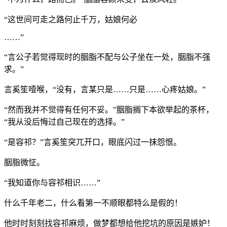
“这世间可走之路何止千万，姑娘何必
……”
“言公子若觉得现时的胭脂不配与公子坐在一处，胭脂不强
求。”
言奚笙噎喉，“没有，言某只是……只是……心疼姑娘。”
“然而我并不觉得有任何不妥。”胭脂搁下本欲举起的茶杯，
“我从没后悔过自己现在的选择。”
“是容祁？”言奚笙突兀开口，眼底闪过一抹怨恨。
胭脂微怔。
“我知道你与容祁相识……”
什么千年老二，什么看第一不顺眼都特么是假的！
他时时刻刻找容祁麻烦，做梦都想给他挖坑的原因是嫉妒！