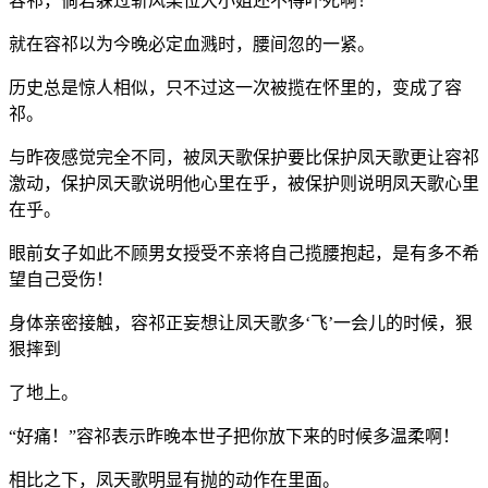
容祁，倘若躲过斩风某位大小姐还不得吓死啊！
就在容祁以为今晚必定血溅时，腰间忽的一紧。
历史总是惊人相似，只不过这一次被揽在怀里的，变成了容
祁。
与昨夜感觉完全不同，被凤天歌保护要比保护凤天歌更让容祁
激动，保护凤天歌说明他心里在乎，被保护则说明凤天歌心里
在乎。
眼前女子如此不顾男女授受不亲将自己揽腰抱起，是有多不希
望自己受伤！
身体亲密接触，容祁正妄想让凤天歌多‘飞’一会儿的时候，狠
狠摔到
了地上。
“好痛！”容祁表示昨晚本世子把你放下来的时候多温柔啊！
相比之下，凤天歌明显有抛的动作在里面。