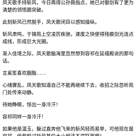
凤天歌手持斩风，今日再得公孙佩指点，她已对御剑有了更为
清楚的领悟跟突破。
此刻斩风已然脱手，凤天歌闭目以感知操纵。
斩风肃鸣，于锦苑上空凌厉疾驰，速度之快使得残痕剑光连点
成线，形成巨大光圈。
渐入佳境之际，凤天歌脑海里忽然想到容祁在延禧殿说的那句
话。
言奚笙喜欢胭脂……
心绪骤乱，凤天歌知道自己不能再继续下去，收招之际忽听苑
门处传来动静。
待她睁眼，惊出一身冷汗！
容祁同样一身冷汗！
如果他是温玉，躲过直奔他飞来的斩风轻而易举，可他现在是