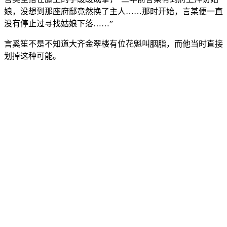
娘，没想到那座府邸竟然换了主人……那时开始，言某便一直
没有停止过寻找姑娘下落……”
言奚笙不是不知道大齐金翠楼有位花魁叫胭脂，而他当时直接
划掉这种可能。