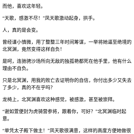
而他，喜欢这年轻。
“天歌，感激不尽！”凤天歌激动起身，拱手。
人，真的是会变。
曾经谨小慎微，用了整整三年时间筹谋，一举将她逼至绝境的
北冥渊，竟然变得这样自负！
是呵，连驰骋沙场所向无敌的独孤艳都死在他手里，他有什么
理由不自负。
只是北冥渊，用我的败亡去证明你的自信，你付出多少又失去
了多少，真的不在乎吗？
龙椅上，北冥渊喜欢这种感觉，被感激，甚至被崇拜。
“谢如萱便封为虎骑营参将，跟着你，可好？”北冥渊临时起
意。
“单凭太子殿下做主！”凤天歌很满意，这样的高度方便她做很