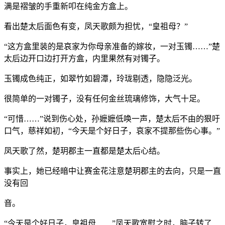
满是褶皱的手重新叩在纯金方盒上。
看出楚太后面色有变，凤天歌颇为担忧，“皇祖母？”
“这方盒里装的是哀家为你母亲准备的嫁妆，一对玉镯……”楚
太后边开口边打开方盒，内里果然有对镯子。
玉镯成色纯正，如翠竹如碧潭，玲珑剔透，隐隐泛光。
很简单的一对镯子，没有任何金丝琉璃修饰，大气十足。
“可惜……”说到伤心处，孙嬷嬷低唤一声，楚太后不由的狠吁
口气，慈祥如初，“今天是个好日子，哀家不提那些伤心事。”
凤天歌了然，楚玥郡主一直都是楚太后心结。
事实上，她已经暗中让赛金花注意楚玥郡主的去向，只是一直
没有回
音。
“今天是个好日子，皇祖母……”凤天歌宽慰之时，脑子转了