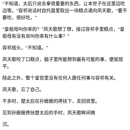
“不知道，太后只说去拿很重要的东西，让本世子在这里边吃
边等。”容祁说话时自托盘里取出一块糕点递向凤天歌，“要不
要吃，很好吃。”
“皇祖母叫你来的？”凤天歌想了想，接过容祁手里糕点，“皇
祖母有没有说叫你来有什么事？”
容祁摇头，“不知道。”
凤天歌咬了口糕点，脑子里所能想到最有可能的事，便是屈
平。
除此之外，整个皇宫里没有任何人跟任何事与容祁有关。
凤天歌，忘了自己。
不多时，楚太后在孙嬷嬷的搀扶下，走回宫里。
见到孙嬷嬷搀扶楚太后的手时，凤天歌眸间微
沉。