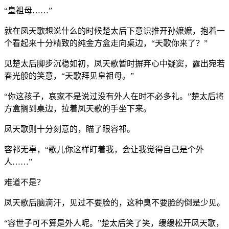
“皇祖母……”
就在凤天歌想说什么的时候楚太后下意识推开孙嬷嬷，抱着一
个看起来十分精致的纯金方盒走向桌边，“天歌你来了？”
见楚太后脚步沉稳如初，凤天歌暂时摒弃心中疑窦，露出宛若
春光般的笑意，“天歌拜见皇祖母。”
“你这孩子，哀家不是说过没有外人在时不必多礼。”楚太后将
方盒搁到桌边，拉着凤天歌的手坐下来。
凤天歌则十分刻意的，瞄了眼容祁。
容祁无辜，“歌儿你这样盯着我，会让我觉得自己是个外
人……”
难道不是？
凤天歌后脑滴汗，见过不要脸的，这种臭不要脸的倒是少见。
“容世子可不算是外人呢。”楚太后笑了笑，缓缓松开凤天歌，