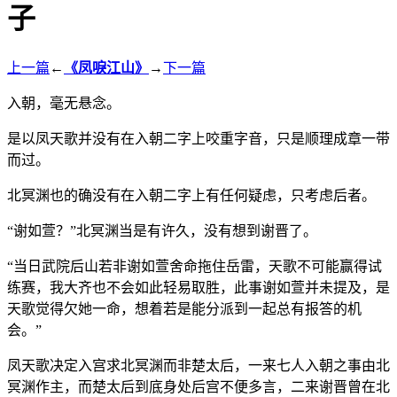
子
上一篇
←
《凤唳江山》
→
下一篇
入朝，毫无悬念。
是以凤天歌并没有在入朝二字上咬重字音，只是顺理成章一带
而过。
北冥渊也的确没有在入朝二字上有任何疑虑，只考虑后者。
“谢如萱？”北冥渊当是有许久，没有想到谢晋了。
“当日武院后山若非谢如萱舍命拖住岳雷，天歌不可能赢得试
练赛，我大齐也不会如此轻易取胜，此事谢如萱并未提及，是
天歌觉得欠她一命，想着若是能分派到一起总有报答的机
会。”
凤天歌决定入宫求北冥渊而非楚太后，一来七人入朝之事由北
冥渊作主，而楚太后到底身处后宫不便多言，二来谢晋曾在北