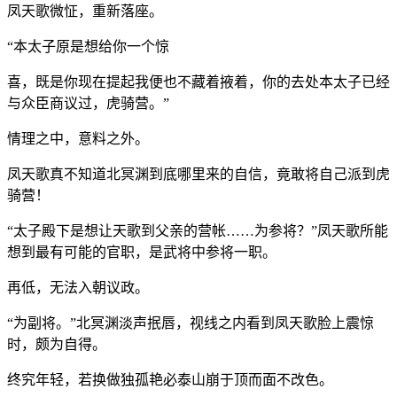
凤天歌微怔，重新落座。
“本太子原是想给你一个惊
喜，既是你现在提起我便也不藏着掖着，你的去处本太子已经
与众臣商议过，虎骑营。”
情理之中，意料之外。
凤天歌真不知道北冥渊到底哪里来的自信，竟敢将自己派到虎
骑营！
“太子殿下是想让天歌到父亲的营帐……为参将？”凤天歌所能
想到最有可能的官职，是武将中参将一职。
再低，无法入朝议政。
“为副将。”北冥渊淡声抿唇，视线之内看到凤天歌脸上震惊
时，颇为自得。
终究年轻，若换做独孤艳必泰山崩于顶而面不改色。