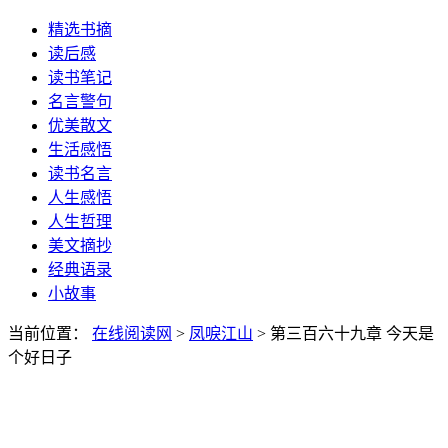
精选书摘
读后感
读书笔记
名言警句
优美散文
生活感悟
读书名言
人生感悟
人生哲理
美文摘抄
经典语录
小故事
当前位置：
在线阅读网
>
凤唳江山
> 第三百六十九章 今天是
个好日子