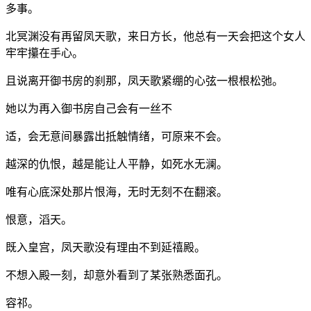
多事。
北冥渊没有再留凤天歌，来日方长，他总有一天会把这个女人
牢牢攥在手心。
且说离开御书房的刹那，凤天歌紧绷的心弦一根根松弛。
她以为再入御书房自己会有一丝不
适，会无意间暴露出抵触情绪，可原来不会。
越深的仇恨，越是能让人平静，如死水无澜。
唯有心底深处那片恨海，无时无刻不在翻滚。
恨意，滔天。
既入皇宫，凤天歌没有理由不到延禧殿。
不想入殿一刻，却意外看到了某张熟悉面孔。
容祁。