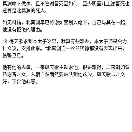
冥渊麾下做事，且不管谢晋死因如何，至少明面儿上谢晋死也
还算是北冥渊的死人。
如无料错，北冥渊早已将谢如萱划入麾下，自己与其在一起，
他没有拒绝的理由。
“难得天歌求到本太子这里，就算有些难办，本太子还是会力
排众议，安排此事。”北冥渊连一丝丝犹豫都没有表现出来，
信誓旦旦。
他有他的思量，一来凤天歌主动求他，很是难得，二来谢如萱
乃谢晋之女，入朝自然而然要站队到他这边，凤天歌与之交
好，正合他心意。