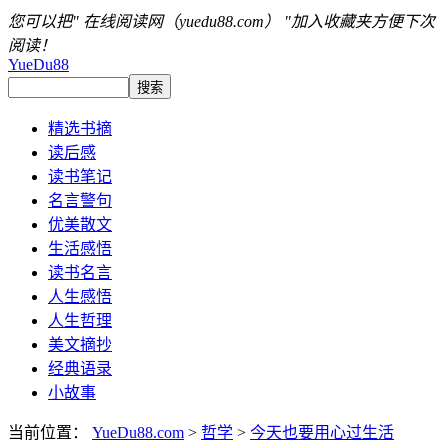
您可以把" 在线阅读网（yuedu88.com） "加入收藏夹方便下次
阅读！
YueDu88
精选书摘
读后感
读书笔记
名言警句
优美散文
生活感悟
读书名言
人生感悟
人生哲理
美文摘抄
经典语录
小故事
当前位置：
YueDu88.com
>
哲学
>
今天也要用心过生活