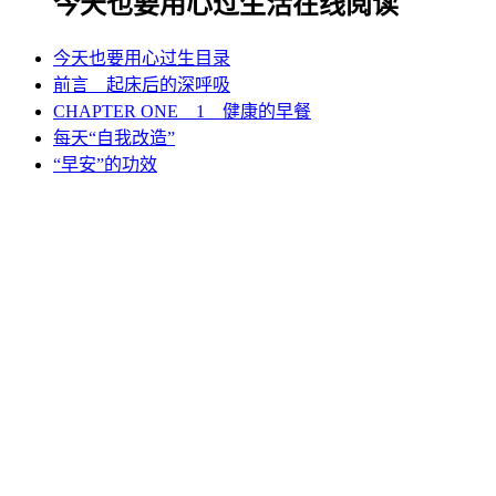
今天也要用心过生活在线阅读
今天也要用心过生目录
前言 起床后的深呼吸
CHAPTER ONE 1 健康的早餐
《今天也要用心过生活》内容简介：
每天“自我改造”
《今天也要用心过生活》是松浦弥太郎成名作“生活中的巧思
“早安”的功效
与发现笔记”三部曲中的第一本，也是他最广为人知的作品之
一，囊括了松浦对“如何与自己、与他人、与世界相处”的观
察，对“如何拥有让心灵丰富的生活”的思考。 松浦弥太郎列
举了许多自身的经验，说明如何与生活中一件件的大小事面对
面，一一深思。不只是用脑袋，而是以自己的全身全灵来认真
看待。松浦也介绍自己的做法，分享他是如何让因忙乱的社会
和人际关系而失焦的心，矛头能继续对准自己。 此书一经出
版，在日本、台湾引起极大的反响，里面的众多语录至今被无
数人分享、收藏，是一本生活美学方面的教科书。