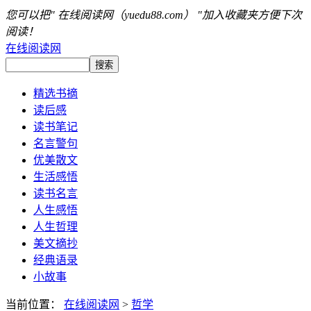
您可以把" 在线阅读网（yuedu88.com） "加入收藏夹方便下次
阅读！
在线阅读网
精选书摘
读后感
读书笔记
名言警句
优美散文
生活感悟
读书名言
人生感悟
人生哲理
美文摘抄
经典语录
小故事
当前位置：
在线阅读网
>
哲学