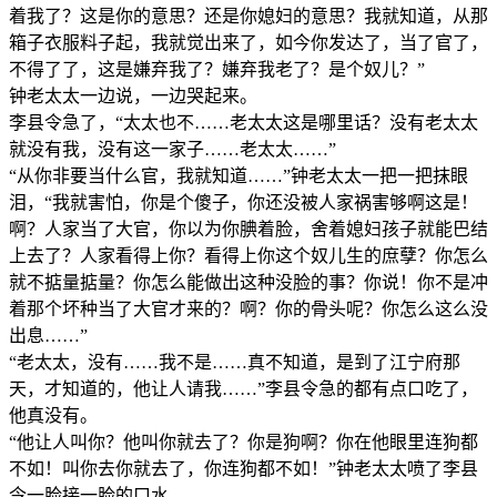
着我了？这是你的意思？还是你媳妇的意思？我就知道，从那
箱子衣服料子起，我就觉出来了，如今你发达了，当了官了，
不得了了，这是嫌弃我了？嫌弃我老了？是个奴儿？”
钟老太太一边说，一边哭起来。
李县令急了，“太太也不……老太太这是哪里话？没有老太太
就没有我，没有这一家子……老太太……”
“从你非要当什么官，我就知道……”钟老太太一把一把抹眼
泪，“我就害怕，你是个傻子，你还没被人家祸害够啊这是！
啊？人家当了大官，你以为你腆着脸，舍着媳妇孩子就能巴结
上去了？人家看得上你？看得上你这个奴儿生的庶孽？你怎么
就不掂量掂量？你怎么能做出这种没脸的事？你说！你不是冲
着那个坏种当了大官才来的？啊？你的骨头呢？你怎么这么没
出息……”
“老太太，没有……我不是……真不知道，是到了江宁府那
天，才知道的，他让人请我……”李县令急的都有点口吃了，
他真没有。
“他让人叫你？他叫你就去了？你是狗啊？你在他眼里连狗都
不如！叫你去你就去了，你连狗都不如！”钟老太太喷了李县
令一脸接一脸的口水。