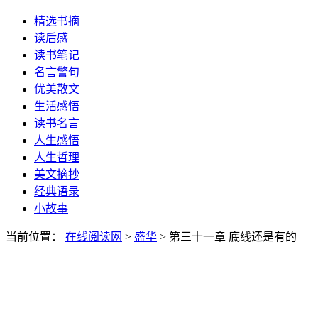
精选书摘
读后感
读书笔记
名言警句
优美散文
生活感悟
读书名言
人生感悟
人生哲理
美文摘抄
经典语录
小故事
当前位置：
在线阅读网
>
盛华
> 第三十一章 底线还是有的