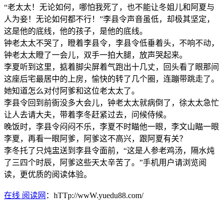
“老太太！无论如何，哪怕我死了，也不能让冬姐儿和阿夏与
人为妾！无论如何都不行！”李县令声音虽低，却极其坚定，
这是他的底线，他的孩子，是他的底线。
钟老太太不哭了，瞪着李县令，李县令低垂着头，不响不动，
钟老太太瞪了一会儿，双手一拍大腿，放声哭起来。
李夏听到这里，掂着脚尖屏着气跑出十几丈，回头看了眼那间
这座后宅最居中的上房，愉快的转了几个圈，连蹦带跳走了。
她知道怎么对付阿爹和这位老太太了。
李县令回到前衙没多大会儿，钟老太太就病倒了，徐太太急忙
让人去请大夫，带着李冬赶紧过去，问候侍候。
晚饭时，李县令闷闷不乐，李夏不时瞄他一眼，李文山瞄一眼
李夏，再看一眼阿爹，阿爹这不高兴，跟阿夏有关？
李冬托了只炖盅送到李县令面前，“这是人参老鸡汤，隔水炖
了三四个时辰，阿爹这些天太辛苦了。”手机用户请浏览阅
读，更优质的阅读体验。
在线 阅读网
：hTTp://wwW.yuedu88.com/