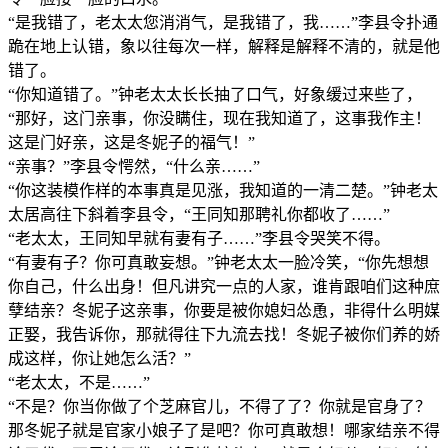
“是我错了，老太太您消消气，是我错了，我……”李县令扑通
跪在地上认错，象以往每次一样，解释是解释不清的，就是他
错了。
“你知道错了。”钟老太太长长抽了口气，好象缓过来些了，
“那好，这门亲事，你没瞒住，现在我知道了，这事我作主！
这是门好亲，这是冬妮子的福气！”
“亲事？”李县令愕然，“什么亲……”
“你这装模作样的本事真是见涨，我知道的一清二楚。”钟老太
太居高往下斜着李县令，“王同知那聘礼你都收了……”
“老太太，王同知早就有妻有子……”李县令哭笑不得。
“有妻有子？你可真敢妄想。”钟老太太一脸冷笑，“你先想想
你自己，什么出身！但凡讲究一点的人家，谁肯跟咱们这种庶
孽结亲？冬妮子这亲事，你要是被你媳妇怂恿，非得什么明媒
正娶，我告诉你，那就得往下九流去找！冬妮子被你们养的娇
成这样，你让她怎么活？”
“老太太，不是……”
“不是？你当你做了个芝麻官儿，不得了了？你就是官身了？
那冬妮子就是官家小娘子了是吧？你可真敢想！哪家结亲不得