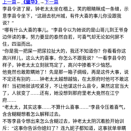
上一篇
←
《盛华》
→
下一篇
李县令进了屋，钟老太太坐在榻上，笑的眼睛眯成一条缝，示
意李县令坐下，“这趟去杭州城，有件大喜的事儿你没跟我
说？”
“哪有什么大喜的事儿。”李县令以为她说的是山哥儿到王爷身
边伴读的事，努力要显的泰然自若，可喜气却无论如何屏不
住，四溢而出。
“你是我一把屎一把尿拉扯大的，我还不知道你？你看看你这
高兴样儿，这么大的喜事，你怎么不跟我说？”一看李县令的
样子，钟老太太立刻就笃定了，高兴中掺着不少恼怒。
他竟然也敢欺瞒她了！先是那一箱子绸缎，再是这件大事，说
不定还有别的……钟老太太越想越恼，在太原府时他可不敢这
样！当初她就该咬紧牙，不让他谋这什么县令，果然这官当大
了，人就变了……还有，她没想到那府里老大竟然在江宁
府……
“老太太，其实这事……不算什么喜事……”李县令压着喜气，
含含糊糊想着怎么解释过去。
不等李县令想出来怎么含糊过去，钟老太太阴沉着脸开始训
斥：“这事你告诉你媳妇了？连九妮子都知道，这事就单单瞒