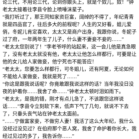
论三代，不用论三代，论到你娘头上，就是个奴儿，奴！”钟
老太太接着往李县令脸上喷唾沫星子。
“我打听过了，那王同知家资巨富，阔绰的不得了，年纪青青
就是四品官了，往后多大的前程呢？人生的又好看，姐儿爱
俏，冬妮儿肯定喜欢，太太又是商户出身，我跟你说，冬妮子
过了府，一年两年生了儿子，什么妻不妻妾不妾的……”
“老太太您别说了！”李老爷呼的站起来，这一会儿他是真急眼
了，没有老太太就没有他，老太太让他怎么样都行，可要是让
他的女儿给人家做妾，他宁死也不能答应！
“老太太，您要怎么样都行，可冬姐儿，还有阿夏，无论如何
不能给人家做妾，我就是死了……”
“你这是跟我说话呢？你竟敢跟我说这样的话？当年我没日没
夜的护着你……我舍了命……”钟老太太顿时泪如雨下。
“老太太，是我的错，刚才有点儿急了，不该跟您这样说
话……”李县令立刻软下来，低声下气了几句，就说不下去
了，只垂头丧气站在钟老太太面前。
“……宁做富家妾，不做穷人妻！我活了这么大年纪，我什么
没经过没见过？在伯府那个恶人窝，我舍了命护着你长大，我
经过见过的多了，我告诉你……”