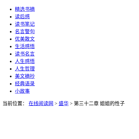
精选书摘
读后感
读书笔记
名言警句
优美散文
生活感悟
读书名言
人生感悟
人生哲理
美文摘抄
经典语录
小故事
当前位置：
在线阅读网
>
盛华
> 第三十二章 姐姐的性子