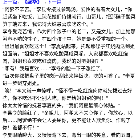
上一篇
←
《盛华》
→
下一篇
“阿爹不辛苦。”李县令接过参鸡汤，爱怜的看着大女儿，“你
赶紧坐下吃饭，让琼花她们侍候就行，山哥儿，把那碟子酸菜
笋丁端过来，我记得大妹最喜欢吃这个。”
李冬受宠若惊，作为四个孩子中的老二，又是女儿，加上她那
闷声不响的性子，在四个孩子中，她是最不受重视的一个。
“姐姐最喜欢吃这个！”李夏站起来，托起那碟子红烧肉送到姐
姐面前，“姐姐才不喜欢吃酸菜咸菜呢，大家都喜欢吃红烧
肉，姐姐也喜欢吃红烧肉，我说的对吧姐姐？”
“哪有！我是喜欢……”李冬的脸一下子涨红了。
“每次你都把盘子里的肉汁刮出来拌饭吃，吃的可香了。”李夏
进一步戳穿姐姐。
“噢！”李文岚一声惊呼，“怪不得一吃红烧肉你就先拨过去好
些，你不吃还不让别人吃，你是给姐姐留的啊！”
徐太太怜惜的抚着李夏的头，“我们阿夏最细心体贴。”
李县令的脸红了，“冬姐儿，阿爹太不关心你了，你放心，以
后……阿爹绝不会让人委屈你，更不能让人欺负你、作践了
你！谁都不行！”
李夏眼睛瞪大，又慢慢弯下去，弯出一眼的笑意，看向五哥，