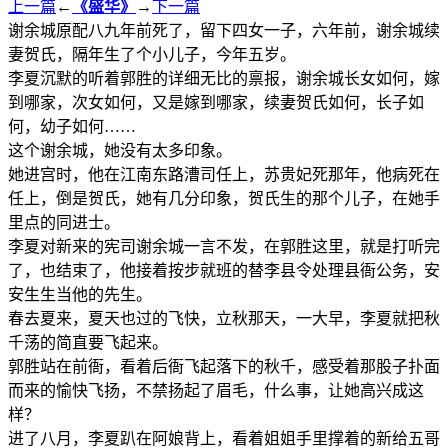
上一篇
←
《盛华》
→
下一篇
谢余城原配八九年前死了，留下四女一子，六年前，谢余城续
妻贺氏，隔年生了个小儿子，今年五岁。
李夏沉默的听着郭胜的详细无比的禀报，谢余城长女如何，嫁
到哪家，次女如何，又是嫁到哪家，续妻贺氏如何，长子如
何，幼子如何……
这个谢余城，她没有太多印象。
她进宫时，他在江南东路漕司任上，苏贵妃死那年，他病死在
任上，倒是贺氏，她有几分印象，贺氏生的那个儿子，在她手
里点的同进士。
李夏对新来的宪司谢余城一言不发，在郭胜这里，就是打听完
了，也结束了，他接着按步就班的替李县令处理县衙公务，安
安生生当他的先生。
春去夏来，夏天也过的飞快，立秋那天，一大早，李夏就把秋
千荡的简直要飞起来。
郭胜站在前衙，看着后衙飞起落下的秋千，感受着那股子扑面
而来的愉快飞扬，不禁扬起了眉毛，什么事，让她高兴成这
样？
进了八月，李夏趴在阿娘背上，看着姐姐手里撑着的新给五哥