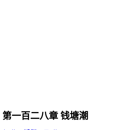
第一百二八章 钱塘潮