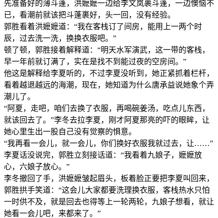
先准备好的薄斗蓬，洪嬷嬷一边给李文岚裹斗蓬，一边懊恼不
已，看潮前就该把斗蓬裹好，头一回，没有经验。
郭胜看着洪嬷嬷道：“我在客栈订了间房，能用上一两个时
辰，过去洗一洗，换换衣服吧。”
顿了顿，郭胜接着解释道：“明天水军演武，这一带的客栈，
早一年前就订满了，实在是找不到能过夜的空房间。”
他这是解释给李夏听的，不过李夏没听到，她正紧抓着栏杆，
看着越退越远的海潮，现在，她知道为什么唐承益说她象个弄
潮儿了。
“阿夏，走吧，咱们去换了衣服，再喝碗姜汤，吃点儿东西，
就该回去了。”李冬去拉李夏，刚才阿夏那亮的吓的眼眸，让
她心里生出一股自己没有觉察的惧意。
“我再看一会儿，就一会儿，你们换好衣服我就过去，让……”
李夏话没说完，郭胜立刻接话道：“我看着九娘子，嬷嬷放
心，六娘子放心。”
李冬撤回了手，洪嬷嬷皱起眉头，板着脸正要把李夏叫回来，
郭胜拱手笑道：“这会儿大家都要洗理换衣服，客栈热水只怕
一时供不及，就是回去也得等上一轮两轮，九娘子想看，就让
她看一会儿吧，来都来了。”