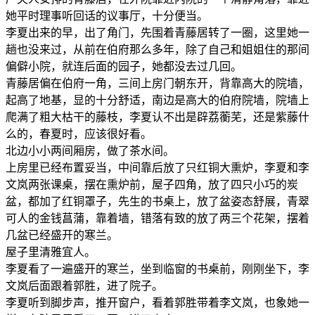
她平时理事听回话的议事厅，十分便当。
李夏出来的早，出了角门，先围着青藤居转了一圈，这里她一
趟也没来过，从前在伯府那么多年，除了自己和姐姐住的那间
偏僻小院，就连后面的园子，她都没去过几回。
青藤居偏在伯府一角，三间上房门朝东开，背靠高大的院墙，
起高了地基，显的十分舒适，南边是高大的伯府院墙，院墙上
爬满了粗大枯干的藤枝，李夏认不出是辟荔蘅芜，还是紫藤什
么的，春夏时，应该很好看。
北边小小两间厢房，做了茶水间。
上房里已经布置妥当，中间靠后放了只红铜大熏炉，李夏和李
文岚两张课桌，摆在熏炉前，屋子四角，放了四只小巧的炭
盆，都加了红铜罩子，先生的书桌上，放了盆姿态舒展，青翠
可人的金钱菖蒲，靠着墙，错落有致的放了两三个花架，摆着
几盆已经盛开的寒兰。
屋子里清雅宜人。
李夏看了一遍盛开的寒兰，坐到临窗的书桌前，刚刚坐下，李
文岚后面跟着郭胜，进了院子。
李夏听到脚步声，推开窗户，看着郭胜带着李文岚，也象她一