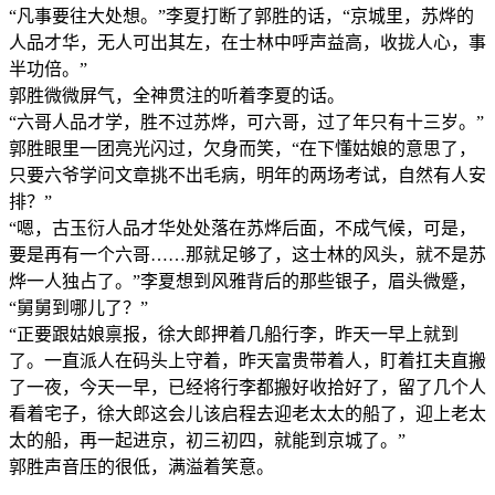
“凡事要往大处想。”李夏打断了郭胜的话，“京城里，苏烨的
人品才华，无人可出其左，在士林中呼声益高，收拢人心，事
半功倍。”
郭胜微微屏气，全神贯注的听着李夏的话。
“六哥人品才学，胜不过苏烨，可六哥，过了年只有十三岁。”
郭胜眼里一团亮光闪过，欠身而笑，“在下懂姑娘的意思了，
只要六爷学问文章挑不出毛病，明年的两场考试，自然有人安
排？”
“嗯，古玉衍人品才华处处落在苏烨后面，不成气候，可是，
要是再有一个六哥……那就足够了，这士林的风头，就不是苏
烨一人独占了。”李夏想到风雅背后的那些银子，眉头微蹙，
“舅舅到哪儿了？”
“正要跟姑娘禀报，徐大郎押着几船行李，昨天一早上就到
了。一直派人在码头上守着，昨天富贵带着人，盯着扛夫直搬
了一夜，今天一早，已经将行李都搬好收拾好了，留了几个人
看着宅子，徐大郎这会儿该启程去迎老太太的船了，迎上老太
太的船，再一起进京，初三初四，就能到京城了。”
郭胜声音压的很低，满溢着笑意。