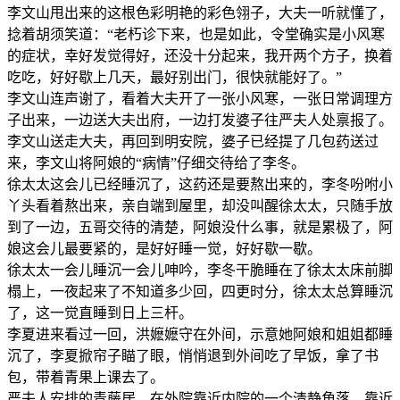
李文山甩出来的这根色彩明艳的彩色翎子，大夫一听就懂了，
捻着胡须笑道：“老朽诊下来，也是如此，令堂确实是小风寒
的症状，幸好发觉得好，还没十分起来，我开两个方子，换着
吃吃，好好歇上几天，最好别出门，很快就能好了。”
李文山连声谢了，看着大夫开了一张小风寒，一张日常调理方
子出来，一边送大夫出府，一边打发婆子往严夫人处禀报了。
李文山送走大夫，再回到明安院，婆子已经提了几包药送过
来，李文山将阿娘的“病情”仔细交待给了李冬。
徐太太这会儿已经睡沉了，这药还是要熬出来的，李冬吩咐小
丫头看着熬出来，亲自端到屋里，却没叫醒徐太太，只随手放
到了一边，五哥交待的清楚，阿娘没什么事，就是累极了，阿
娘这会儿最要紧的，是好好睡一觉，好好歇一歇。
徐太太一会儿睡沉一会儿呻吟，李冬干脆睡在了徐太太床前脚
榻上，一夜起来了不知道多少回，四更时分，徐太太总算睡沉
了，这一觉直睡到日上三杆。
李夏进来看过一回，洪嬷嬷守在外间，示意她阿娘和姐姐都睡
沉了，李夏掀帘子瞄了眼，悄悄退到外间吃了早饭，拿了书
包，带着青果上课去了。
严夫人安排的青藤居，在外院靠近内院的一个清静角落，靠近