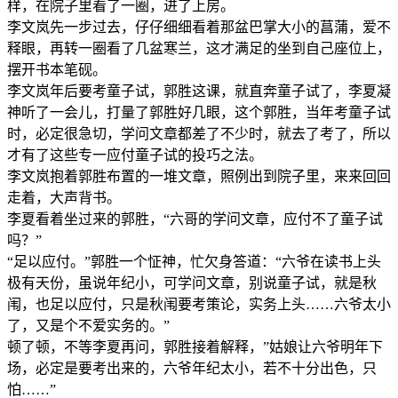
样，在院子里看了一圈，进了上房。
李文岚先一步过去，仔仔细细看着那盆巴掌大小的菖蒲，爱不
释眼，再转一圈看了几盆寒兰，这才满足的坐到自己座位上，
摆开书本笔砚。
李文岚年后要考童子试，郭胜这课，就直奔童子试了，李夏凝
神听了一会儿，打量了郭胜好几眼，这个郭胜，当年考童子试
时，必定很急切，学问文章都差了不少时，就去了考了，所以
才有了这些专一应付童子试的投巧之法。
李文岚抱着郭胜布置的一堆文章，照例出到院子里，来来回回
走着，大声背书。
李夏看着坐过来的郭胜，“六哥的学问文章，应付不了童子试
吗？”
“足以应付。”郭胜一个怔神，忙欠身答道：“六爷在读书上头
极有天份，虽说年纪小，可学问文章，别说童子试，就是秋
闱，也足以应付，只是秋闱要考策论，实务上头……六爷太小
了，又是个不爱实务的。”
顿了顿，不等李夏再问，郭胜接着解释，”姑娘让六爷明年下
场，必定是要考出来的，六爷年纪太小，若不十分出色，只
怕……”