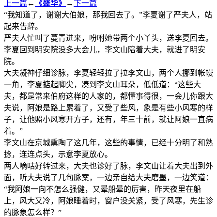
上一篇
←
《盛华》
→
下一篇
“我知道了，谢谢大伯娘，那我回去了。”李夏谢了严夫人，站
起来告辞。
严夫人忙叫了蔓青进来，吩咐她带两个小丫头，送李夏回去。
李夏回到明安院没多大会儿，李文山陪着大夫，就进了明安
院。
大夫凝神仔细诊脉，李夏轻轻拉了拉李文山，两个人挪到帐幔
一角，李夏掂起脚尖，凑到李文山耳朵，低低道：“这些大
夫，都是常来伯府这样的人家的，都懂事得很，一会儿你跟大
夫说，阿娘是路上累着了，又受了些风，象是有些小风寒的样
子，让他照小风寒开方子，还有，年三十前，就让阿娘一直病
着。”
李文山在京城熏陶了这几年，这些的事情，已经十分明了和熟
捻，连连点头，示意李夏放心。
两人嘀咕好转过来，大夫也诊好了脉，李文山让着大夫出到外
面，听大夫说了几句脉案，一边亲自给大夫磨墨，一边笑道：
“我阿娘一向不怎么强健，又晕船晕的厉害，昨天夜里在船
上，风大又冷，阿娘睡着时，窗户没关紧，受了风寒，先生诊
的脉象怎么样？”