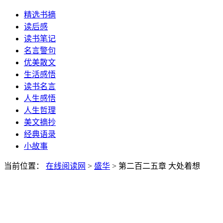
精选书摘
读后感
读书笔记
名言警句
优美散文
生活感悟
读书名言
人生感悟
人生哲理
美文摘抄
经典语录
小故事
当前位置：
在线阅读网
>
盛华
> 第二百二五章 大处着想