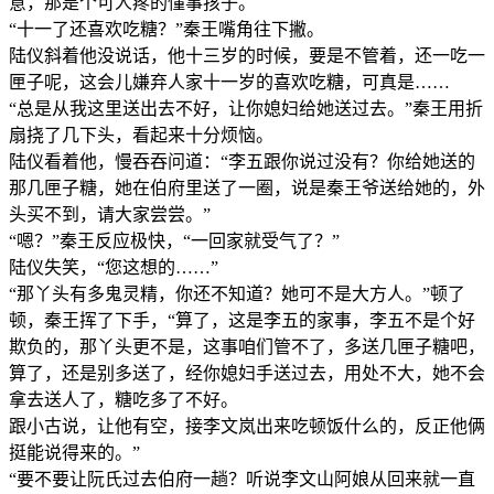
意，那是个可人疼的懂事孩子。
“十一了还喜欢吃糖？”秦王嘴角往下撇。
陆仪斜着他没说话，他十三岁的时候，要是不管着，还一吃一
匣子呢，这会儿嫌弃人家十一岁的喜欢吃糖，可真是……
“总是从我这里送出去不好，让你媳妇给她送过去。”秦王用折
扇挠了几下头，看起来十分烦恼。
陆仪看着他，慢吞吞问道：“李五跟你说过没有？你给她送的
那几匣子糖，她在伯府里送了一圈，说是秦王爷送给她的，外
头买不到，请大家尝尝。”
“嗯？”秦王反应极快，“一回家就受气了？”
陆仪失笑，“您这想的……”
“那丫头有多鬼灵精，你还不知道？她可不是大方人。”顿了
顿，秦王挥了下手，“算了，这是李五的家事，李五不是个好
欺负的，那丫头更不是，这事咱们管不了，多送几匣子糖吧，
算了，还是别多送了，经你媳妇手送过去，用处不大，她不会
拿去送人了，糖吃多了不好。
跟小古说，让他有空，接李文岚出来吃顿饭什么的，反正他俩
挺能说得来的。”
“要不要让阮氏过去伯府一趟？听说李文山阿娘从回来就一直