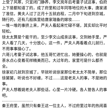
上受了风寒，只宜闭门静养，李文岚年后考童子试这事，伯府
上下是都知道了的，成了府里和过年同等地位的大事，唐家递
了准信，黄夫人过了正月十五就启程，二月中下旬进到京城，
随行的，还有几船族里给唐家瑞备的嫁妆……
一堆一堆的事挤上来，严夫人看起来忙碌不堪，其实却比平时
轻松。
徐太太算是个能干的，至少李文山成亲这事，交到她手里，严
夫人看了几天，十分放心，这一件，严夫人再看着点儿就行，
不用事事操心了。
六哥儿考童子试这事，他五哥忙进忙出，她要操心的，也就是
茶水点心变着花样精美而已，大过年的，家里可是什么都齐
全。
徐家初几就到京城了，早就听说徐家那位老太太不简单，那位
徐舅舅，听说也不好缠，不过……这是老夫人的事，不是她的
事。
严夫人想着姚老夫人那些话，心里一片冷硬。各人管各人的事
吧。
……………………
秦王府里，虽然只有秦王这一位主人，不过府里过年的热闹喜