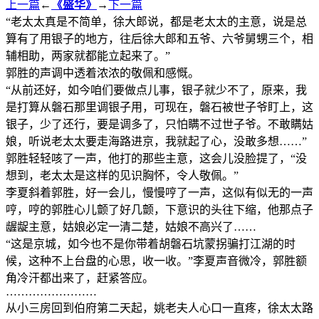
上一篇
←
《盛华》
→
下一篇
“老太太真是不简单，徐大郎说，都是老太太的主意，说是总
算有了用银子的地方，往后徐大郎和五爷、六爷舅甥三个，相
辅相助，两家就都能立起来了。”
郭胜的声调中透着浓浓的敬佩和感慨。
“从前还好，如今咱们要做点儿事，银子就少不了，原来，我
是打算从磐石那里调银子用，可现在，磐石被世子爷盯上，这
银子，少了还行，要是调多了，只怕瞒不过世子爷。不敢瞒姑
娘，听说老太太要走海路进京，我就起了心，没敢多想……”
郭胜轻轻咳了一声，他打的那些主意，这会儿没脸提了，“没
想到，老太太是这样的见识胸怀，令人敬佩。”
李夏斜着郭胜，好一会儿，慢慢哼了一声，这似有似无的一声
哼，哼的郭胜心儿颤了好几颤，下意识的头往下缩，他那点子
龌龊主意，姑娘必定一清二楚，姑娘不高兴了……
“这是京城，如今也不是你带着胡磐石坑蒙拐骗打江湖的时
候，这种不上台盘的心思，收一收。”李夏声音微冷，郭胜额
角冷汗都出来了，赶紧答应。
……………………
从小三房回到伯府第二天起，姚老夫人心口一直疼，徐太太路