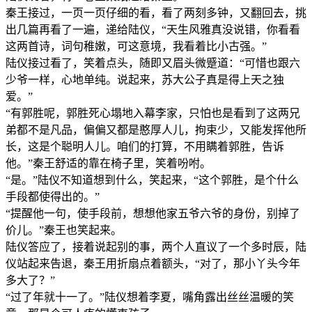
秦王接过，一页一页仔细的看，看了两刻多钟，又翻回去，挑
出几篇再看了一遍，递给陆仪，“天生风雅真没说错，你看看
这两首诗，词句稚嫩，可这意境，我看着比小古强。”
陆仪接过看了，笑着点头，随即又眉头微蹙道：“可惜也跟六
少爷一样，心地单纯。说起来，苏大公子真是得上天之独
爱。”
“有郭胜呢，郭胜死心塌地入幕李家，只怕也是看到了这两兄
弟都不是凡品，偏偏又都是憨厚人儿，拘束少，又能发挥他所
长，这是个聪明人儿。咱们的打算，不用瞒着郭胜，告诉
他。”秦王舒适的靠在椅子里，笑着吩咐。
“是。”陆仪不知道想到什么，笑起来，“这个郭胜，是个什么
手段都使得出的。”
“提醒他一句，使手段前，想想他家五爷六爷的身份，别掉了
价儿。”秦王也笑起来。
陆仪答应了，接着说起别的事，两个人直议了一个多时辰，陆
仪站起来告退，秦王用折扇点着额头，“对了，那小丫头今年
多大了？”
“过了年就十一了。”陆仪想着李夏，嘴角露出丝丝温暖的笑