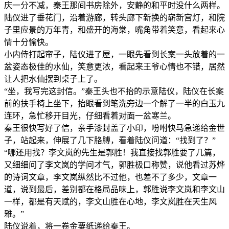
庆一分不减，秦王那间书房除外，安静的和平时没什么两样。
陆仪进了垂花门，沿着游廊，转头廊下新换的崭新宫灯，和院
子里应景的万年青，和盛开的海棠，嘴角带着笑意，看起来心
情十分愉快。
小内侍打起帘子，陆仪进了屋，一眼先看到长案一头放着的一
盆姿态极佳的水仙，笑意更浓，看起来王爷心情也不错，居然
让人把水仙摆到桌子上了。
“坐，我写完这封信。”秦王头也不抬的示意陆仪，陆仪在长案
前的扶手椅上坐下，抬眼看到笔洗旁边一个解了一半的白玉九
连环，急忙移开目光，仔细看着对面一盆寒兰。
秦王很快写好了信，亲手漆封盖了小印，吩咐快马急递给金世
子，站起来，伸展了几下胳膊，看着陆仪问道：“找到了？”
“哪还用找？李文岚的先生是郭胜！我直接找郭胜要了几篇，
又细细问了李文岚的学问才气，郭胜极口称赞，说他看过苏烨
的诗词文章，李文岚纵然比不过他，也差不了多少，文章一
道，说到最后，差别都在格局品味上，郭胜说李文岚和李文山
一样，都是有天赋的，李文山胜在心地，李文岚胜在天生风
雅。”
陆仪说着，将一卷金粟纸递给秦王。