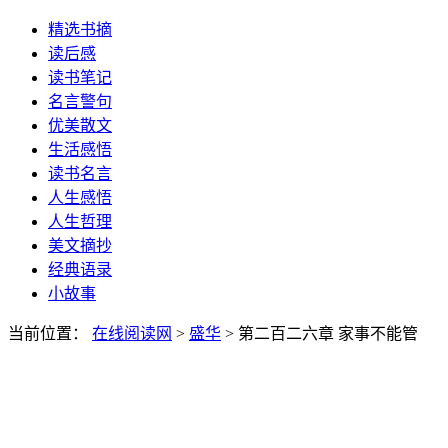
精选书摘
读后感
读书笔记
名言警句
优美散文
生活感悟
读书名言
人生感悟
人生哲理
美文摘抄
经典语录
小故事
当前位置：
在线阅读网
>
盛华
> 第二百二六章 家事不能管