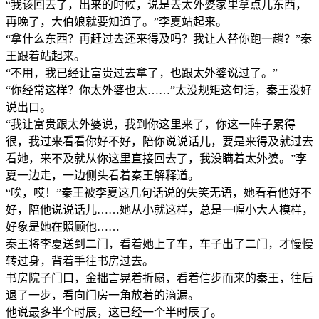
“我该回去了，出来的时候，说是去太外婆家里拿点儿东西，
再晚了，大伯娘就要知道了。”李夏站起来。
“拿什么东西？再赶过去还来得及吗？我让人替你跑一趟？”秦
王跟着站起来。
“不用，我已经让富贵过去拿了，也跟太外婆说过了。”
“你经常这样？你太外婆也太……”太没规矩这句话，秦王没好
说出口。
“我让富贵跟太外婆说，我到你这里来了，你这一阵子累得
很，我过来看看你好不好，陪你说说话儿，要是来得及就过去
看她，来不及就从你这里直接回去了，我没瞒着太外婆。”李
夏一边走，一边侧头看着秦王解释道。
“唉，哎！”秦王被李夏这几句话说的失笑无语，她看看他好不
好，陪他说说话儿……她从小就这样，总是一幅小大人模样，
好象是她在照顾他……
秦王将李夏送到二门，看着她上了车，车子出了二门，才慢慢
转过身，背着手往书房过去。
书房院子门口，金拙言晃着折扇，看着信步而来的秦王，往后
退了一步，看向门房一角放着的滴漏。
他说最多半个时辰，这已经一个半时辰了。