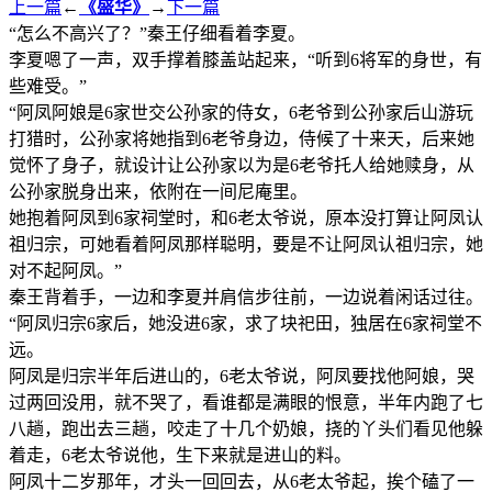
上一篇
←
《盛华》
→
下一篇
“怎么不高兴了？”秦王仔细看着李夏。
李夏嗯了一声，双手撑着膝盖站起来，“听到6将军的身世，有
些难受。”
“阿凤阿娘是6家世交公孙家的侍女，6老爷到公孙家后山游玩
打猎时，公孙家将她指到6老爷身边，侍候了十来天，后来她
觉怀了身子，就设计让公孙家以为是6老爷托人给她赎身，从
公孙家脱身出来，依附在一间尼庵里。
她抱着阿凤到6家祠堂时，和6老太爷说，原本没打算让阿凤认
祖归宗，可她看着阿凤那样聪明，要是不让阿凤认祖归宗，她
对不起阿凤。”
秦王背着手，一边和李夏并肩信步往前，一边说着闲话过往。
“阿凤归宗6家后，她没进6家，求了块祀田，独居在6家祠堂不
远。
阿凤是归宗半年后进山的，6老太爷说，阿凤要找他阿娘，哭
过两回没用，就不哭了，看谁都是满眼的恨意，半年内跑了七
八趟，跑出去三趟，咬走了十几个奶娘，挠的丫头们看见他躲
着走，6老太爷说他，生下来就是进山的料。
阿凤十二岁那年，才头一回回去，从6老太爷起，挨个磕了一