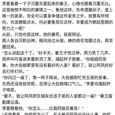
李夏看着一下子沉重灰蒙起来的秦王，心情也跟着沉重无比。
这是她想不明白的事情之一，象他这样，先帝遗腹幼子，皇上
唯一的弟弟，完全可以置身争储这件家务之外，就算有所倾
向，也该蜻蜓点水，何必要象现在这样，非要成为朝廷惹眼的
势力之一呢？
从前，只怕也是这样，他的暴死，就是明证。
两人各自沉默出神，微风掠过水阁，拂的荷花弯腰过去，再弯
腰回来。
“怎么说起这个了。”好半天，秦王才恍过神，用力笑了几声，
扬声叫可喜进来重新沏了茶，端起杯子抿着，“你姐姐的亲
事，你大伯娘那里有没有看好的人家？看好了，就让阿凤好好
去打听打听。”
“你问过一遍了，等一阵子再说，大伯娘刚忙完五哥的亲事，
东西还没收拾完呢，总得让大伯娘喘口气儿。”李夏也端起杯
子喝茶。
“要不，我让阿凤把京城有合适子弟的人家都过一遍？”秦王殷
勤建议道。
李夏瞪着他，“你怎么……比我阿娘还着急！”
“不是着急，你姐姐不小了，反正最近阿凤也没什么事，你姐