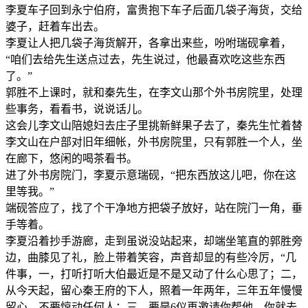
李夏车子回到永宁伯府，富贵抱下车子后面几袋子海货，交给
婆子，赶着车出去。
李夏让人把几袋子海货解开，各拿出来些，吩咐瑞砚拿着，
“咱们去给先生送点过去，先生说过，他最喜欢吃这些东西
了。”
郭胜不上课时，就和秦先生，在李文山那个外书房院里，处理
些事务，看看书，说说话儿。
这会儿李文山陪媳妇去庄子里挑新鲜果子去了，秦先生忙着替
李文山在户部对旧年细帐，外书房院里，只有郭胜一个人，坐
在廊下，悠闲的喝茶看书。
进了外书房院门，李夏示意瑞砚，“把东西放这儿吧，你在这
里等我。”
端砚答应了，找了个干净地方把袋子放好，站在院门一角，垂
手等着。
李夏沿着抄手游廊，走到虽说没站起来，却端坐笔直的郭胜旁
边，曲膝见了礼，脸上带着笑容，声音却显的有些冷厉，“几
件事，一，打听打听大伯最近是不是又动了什么心思了；二，
从今天起，留心秦王府的下人，照着一年两年，三年五年慢慢
留心，不要惊动任何人；三，要是6仪再邀请你帮他，你就去