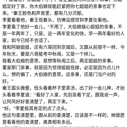
姐定好了亲，你大伯娘就能赶紧把你七姐姐的亲事也定下
来。”秦王脸色和声音里，都有几分沉郁。
李夏看着他，秦王低着头，仿佛没感觉到李夏在看他。
李夏看了他好一会儿，“不用了，大伯娘操心姐姐的亲事，不
是一年两年了，只是，这一两年变化的快，早一两年看好的人
家，如今已经不合适了。
我和阿娘姐姐，还有六哥回到京城后，又跟从前很不一样，今
年秋天，要是六哥能考中秋闱，又是一个样儿。
我看大伯娘的意思，是想等秋闱之后，再定姐姐的亲事。
董家那门亲事，就是因为觉得姐姐低嫁，必定是因为点儿什
么，想的偏了，大伯娘的意思，这亲事，还是门当户对的
好。”
秦王眉头微蹙，低头看着杯子里茶汤，出了好一会儿神，才抬
头看着李夏道：“看好了人家，先别急着下定，跟我说一声，
让阿凤好好查清楚了，再定下来。”
“好。”李夏极其肯定的点了点头。
他这句查清楚里，跟从前的查清楚，应该是不一样的，她很愿
意看看他的查清楚，离真相有多远。