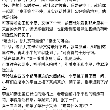
“好，你想什么时候来，就什么时候来，我要是空了，就陪你
一起逛。”秦王笑个不停，其实这话并没什么好笑的地方，他
就是想笑。
可喜带着秦王和李夏，又转了个弯，前面就能看到那片足有十
来亩的大湖了。远远能看到湖，也能看到沿着湖边碧绿的荷叶
和摇曳的荷花了。
“这会儿，哪儿赏荷最佳？”秦王问可喜。
“回爷，这会儿在翠玲珑赏荷最好不过，就是那里，从咱们这
里过去，再走小半刻钟就能到了。”可喜答的十分仔细。
“就在翠玲珑？”秦王看着李夏问道，李夏点头。
可喜往旁边两步，招手叫人吩咐了，引着秦王和李夏，往翠玲
珑过去。
翠玲珑由四五个错落相连的水阁组成，李夏挑了最里面一间，
小厮们在临水的平台上摆了茶桌茶炉，沏了茶，垂手退到了岸
上。
李夏和秦王坐在舒适的矮椅上，看着面前几乎平视的粉嫩荷
花，李夏端起杯茶，举起来片刻，抿了一口。
秦王看着她，也举了举杯子笑道：“这是什么讲究？”