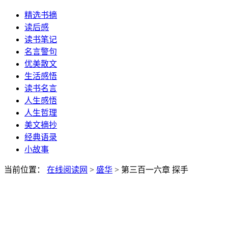
精选书摘
读后感
读书笔记
名言警句
优美散文
生活感悟
读书名言
人生感悟
人生哲理
美文摘抄
经典语录
小故事
当前位置：
在线阅读网
>
盛华
> 第三百一六章 探手