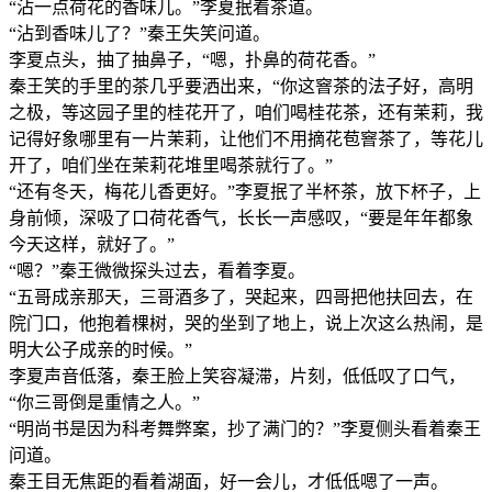
“沾一点荷花的香味儿。”李夏抿着茶道。
“沾到香味儿了？”秦王失笑问道。
李夏点头，抽了抽鼻子，“嗯，扑鼻的荷花香。”
秦王笑的手里的茶几乎要洒出来，“你这窨茶的法子好，高明
之极，等这园子里的桂花开了，咱们喝桂花茶，还有茉莉，我
记得好象哪里有一片茉莉，让他们不用摘花苞窨茶了，等花儿
开了，咱们坐在茉莉花堆里喝茶就行了。”
“还有冬天，梅花儿香更好。”李夏抿了半杯茶，放下杯子，上
身前倾，深吸了口荷花香气，长长一声感叹，“要是年年都象
今天这样，就好了。”
“嗯？”秦王微微探头过去，看着李夏。
“五哥成亲那天，三哥酒多了，哭起来，四哥把他扶回去，在
院门口，他抱着棵树，哭的坐到了地上，说上次这么热闹，是
明大公子成亲的时候。”
李夏声音低落，秦王脸上笑容凝滞，片刻，低低叹了口气，
“你三哥倒是重情之人。”
“明尚书是因为科考舞弊案，抄了满门的？”李夏侧头看着秦王
问道。
秦王目无焦距的看着湖面，好一会儿，才低低嗯了一声。