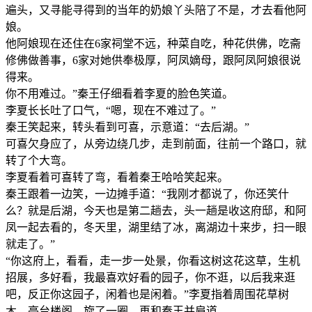
遍头，又寻能寻得到的当年的奶娘丫头陪了不是，才去看他阿
娘。
他阿娘现在还住在6家祠堂不远，种菜自吃，种花供佛，吃斋
修佛做善事，6家对她供奉极厚，阿凤嫡母，跟阿凤阿娘很说
得来。
你不用难过。”秦王仔细看着李夏的脸色笑道。
李夏长长吐了口气，“嗯，现在不难过了。”
秦王笑起来，转头看到可喜，示意道：“去后湖。”
可喜欠身应了，从旁边绕几步，走到前面，往前一个路口，就
转了个大弯。
李夏看着可喜转了弯，看着秦王哈哈笑起来。
秦王跟着一边笑，一边摊手道：“我刚才都说了，你还笑什
么？就是后湖，今天也是第二趟去，头一趟是收这府邸，和阿
凤一起去看的，冬天里，湖里结了冰，离湖边十来步，扫一眼
就走了。”
“你这府上，看看，走一步一处景，你看这树这花这草，生机
招展，多好看，我最喜欢好看的园子，你不逛，以后我来逛
吧，反正你这园子，闲着也是闲着。”李夏指着周围花草树
木，亭台楼阁，旋了一圈，再和秦王并肩道。