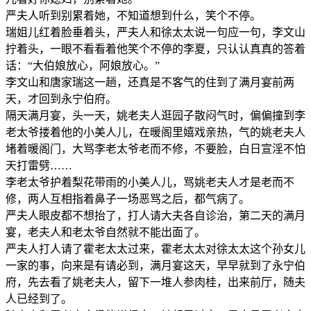
严夫人听到别累着她，不知道想到什么，笑个不停。
瑞姐儿红着脸垂着头，严夫人和徐太太说一句应一句，李文山
拧着头，一眼不看看着他笑个不停的李夏，只认认真真的答着
话：“大伯娘放心，阿娘放心。”
李文山和唐家瑞这一趟，还真是不客气的住到了满月宴前两
天，才回到永宁伯府。
隔天满月宴，头一天，姚老夫人逛园子散闷气时，偏偏撞到李
老太爷搂着他的小美人儿，在暖阁里嬉戏亲热，气的姚老夫人
堵着暖阁门，大骂李老太爷老而不修，不要脸，白日宣淫不怕
天打雷劈……
李老太爷护着梨花带雨的小美人儿，骂姚老夫人才是老而不
修，两人互相指着鼻子一场恶骂之后，都气病了。
严夫人眼皮都不想抬了，打人请大夫各自诊治，第二天的满月
宴，老夫人和老太爷自然就不能出面了。
严夫人打人请了霍老太太过来，霍老太太对徐太太这个孙女儿
一家的事，向来是有请必到，满月宴这天，早早就到了永宁伯
府，先去看了姚老夫人，留下一堆人参肉桂，出来前厅，随夫
人已经到了。