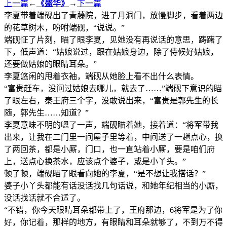
上一篇
←
《盛华》
→
下一篇
李夏带着端砚出了青藤院，进了月洞门，放慢脚步，看着两边
的花草树木，吩咐端砚，“说说。”
端砚怔了片刻，瞄了眼李夏，见她没有再说话的意思，踌躇了
下，低声道：“姑娘说过，跟在姑娘身边，除了侍候好姑娘，
还要做姑娘的眼睛耳朵。”
李夏悠闲的甩着衣袖，端砚从她脸上看不出什么表情。
“富贵赶车，没问过姑娘去哪儿，就去了……”端砚下意识的瞄
了眼左右，秦王府三个字，没敢说出来，“富贵是郭先生的长
随，郭先生……知道？”
李夏意味不明的嗯了一声，端砚瞄着她，接着道：“将军带我
出来，让我在二门里一间屋子里等着，中间送了一趟点心，换
了两回茶，都是小厮，门口，也一直站着小厮，要是咱们府
上，送点心换茶水，应该点个婆子，或是小丫头。”
顿了顿，端砚瞄了眼看向她的李夏，“是不想让我搭话？”
婆子小丫头都能有话没话找几句话说，和她年纪相当的小厮，
没话找话就不合适了。
“不错，你今天眼睛耳朵都带上了，王府那边，6将军是为了你
好，你记着，那样的地方，有眼睛和耳朵就够了，不到万不得