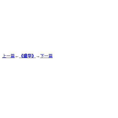
上一篇
←
《盛华》
→
下一篇