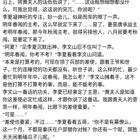
沿上，将黄夫人的话低低说了，“……这话粗想细想都没什
么，可我总觉得，这话说的突兀，你说呢？”
李夏凝神听的专注，好一会儿，似是而非的嗯了一声。
明年春闱的主考，这么早就定下来了……是了，要是唐承益主
考明年春闱，那今年秋闱主考，就得另择他人，八月就要考秋
闱，是要定下来了。
“阿夏？”见李夏沉默出神，李文山忍不住叫了一声。
“明年春闱，你考不考？”李夏看着李文山问道。
“本来是打算考的，可现在领了兵部的差使，跟着王爷和世
子，忙的连睡觉的功夫都没有，听世子说，这么样的忙，最少
要忙到明年年中，这春闱，我怎么考？”李文山摊着手，这不
是他打算不打算考的事，而是，能不能考的事。
李文山一番话的功夫，李夏已经拿定了主意，“黄夫人是知道
你这差使必定忙成这样，才跟你说了这番话。我跟黄夫人的意
思一样，明年春闱，比眼下的差使重要。”
“可是……”
“差使也要紧，不过……”李夏看着五哥，“你不是有幕僚么，
这一个月，不都是秦庆在户部替你对帐？你还有一个呢，郭胜
天天闲着磕瓜子儿呢。”