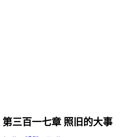
第三百一七章 照旧的大事