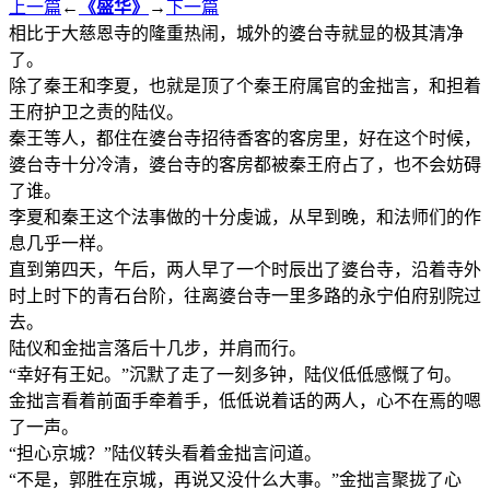
上一篇
←
《盛华》
→
下一篇
相比于大慈恩寺的隆重热闹，城外的婆台寺就显的极其清净
了。
除了秦王和李夏，也就是顶了个秦王府属官的金拙言，和担着
王府护卫之责的陆仪。
秦王等人，都住在婆台寺招待香客的客房里，好在这个时候，
婆台寺十分冷清，婆台寺的客房都被秦王府占了，也不会妨碍
了谁。
李夏和秦王这个法事做的十分虔诚，从早到晚，和法师们的作
息几乎一样。
直到第四天，午后，两人早了一个时辰出了婆台寺，沿着寺外
时上时下的青石台阶，往离婆台寺一里多路的永宁伯府别院过
去。
陆仪和金拙言落后十几步，并肩而行。
“幸好有王妃。”沉默了走了一刻多钟，陆仪低低感慨了句。
金拙言看着前面手牵着手，低低说着话的两人，心不在焉的嗯
了一声。
“担心京城？”陆仪转头看着金拙言问道。
“不是，郭胜在京城，再说又没什么大事。”金拙言聚拢了心