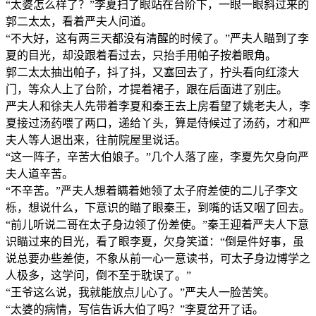
“太婆怎么样了？”李夏扫了眼站在台阶下，一眼一眼斜过来的
郭二太太，看着严夫人问道。
“不大好，这有两三天都没有清醒的时候了。”严夫人瞄到了李
夏的目光，却没跟着看过去，只抬手用帕子按着眼角。
郭二太太抽出帕子，抖了抖，又塞回去了，拧头看向红漆大
门，等众人上了台阶，才提着裙子，跟在后面进了别庄。
严夫人和徐夫人先带着李夏和秦王去上房看望了姚老夫人，李
夏接过汤药喂了两口，递给丫头，算是侍候过了汤药，才和严
夫人等人退出来，往前院屋里说话。
“这一阵子，辛苦大伯娘子。”几个人落了座，李夏先欠身向严
夫人道辛苦。
“不辛苦。”严夫人想着瞒着她领了太子府差使的二儿子李文
栎，想说什么，下意识的瞄了眼秦王，到嘴的话又咽了回去。
“前儿听说二哥在太子身边领了份差使。”秦王迎着严夫人下意
识瞄过来的目光，看了眼李夏，欠身笑道：“倒是件好事，虽
说总要办些差使，不象从前一心一意读书，可太子身边博学之
人极多，这学问，倒不至于耽误了。”
“王爷这么说，我就能放点儿心了。”严夫人一脸苦笑。
“太婆的病情，写信告诉大伯了吗？”李夏岔开了话。