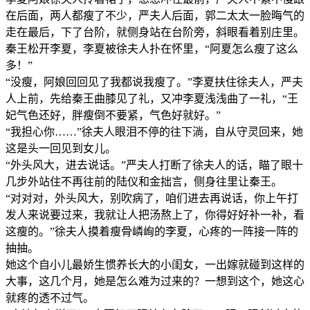
在后面，两人都瘦了不少，严夫人后面，郭二太太一脸晦气的
走在最后，下了台阶，就侧身站在台阶旁，斜眼看着别庄里。
秦王松开李夏，李夏被徐夫人扑在怀里，“阿夏怎么瘦了这么
多！”
“没瘦，阿娘回回见了我都说我瘦了。”李夏扶住徐夫人，严夫
人上前，先给秦王曲膝见了礼，又冲李夏浅浅曲了一礼，“王
妃气色还好，胖瘦倒不要紧，气色好就好。”
“我担心你……”徐夫人眼泪不停的往下淌，自从守灵回来，她
这是头一回见到女儿。
“外头风大，进去说话。”严夫人打断了徐夫人的话，瞄了眼十
几步外站住不再往前的陆仪和金拙言，侧身往里让秦王。
“对对对，外头风大，别吹病了，咱们进去再说话，你上午打
发人来说要过来，我就让人把汤熬上了，你得好好补一补，看
这瘦的。”徐夫人摸着瘦骨嶙峋的李夏，心疼的一阵接一阵的
抽抽。
她这个自小儿最娇生惯养长大的小闺女，一出嫁就碰到这样的
大事，这几个月，她是怎么难为过来的？一想到这个，她这心
就疼的透不过气。