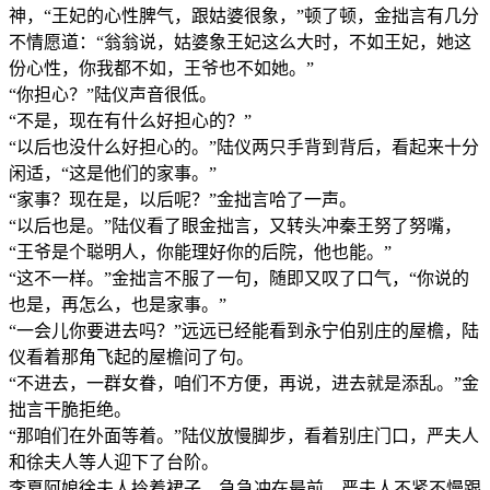
神，“王妃的心性脾气，跟姑婆很象，”顿了顿，金拙言有几分
不情愿道：“翁翁说，姑婆象王妃这么大时，不如王妃，她这
份心性，你我都不如，王爷也不如她。”
“你担心？”陆仪声音很低。
“不是，现在有什么好担心的？”
“以后也没什么好担心的。”陆仪两只手背到背后，看起来十分
闲适，“这是他们的家事。”
“家事？现在是，以后呢？”金拙言哈了一声。
“以后也是。”陆仪看了眼金拙言，又转头冲秦王努了努嘴，
“王爷是个聪明人，你能理好你的后院，他也能。”
“这不一样。”金拙言不服了一句，随即又叹了口气，“你说的
也是，再怎么，也是家事。”
“一会儿你要进去吗？”远远已经能看到永宁伯别庄的屋檐，陆
仪看着那角飞起的屋檐问了句。
“不进去，一群女眷，咱们不方便，再说，进去就是添乱。”金
拙言干脆拒绝。
“那咱们在外面等着。”陆仪放慢脚步，看着别庄门口，严夫人
和徐夫人等人迎下了台阶。
李夏阿娘徐夫人拎着裙子，急急冲在最前，严夫人不紧不慢跟