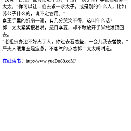
太太，“你可以让二伯去求一求太子，或是别的什么人，比如
苏公子什么的，说不定管用。”
秦王手里的折扇一滞，有几分哭笑不得，这叫什么话？
郭二太太紧紧抿着嘴，怒目李夏，却不敢放开手脚撒泼顶回
去。
“老祖宗身边不好离了人，你过去看着些，一会儿我去替换。”
严夫人眼角全是疲惫，不客气的点着郭二太太吩咐道。
在线读书
：http://www.yueDu88.coM/