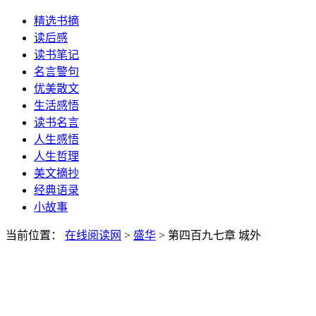
精选书摘
读后感
读书笔记
名言警句
优美散文
生活感悟
读书名言
人生感悟
人生哲理
美文摘抄
经典语录
小故事
当前位置：
在线阅读网
>
盛华
> 第四百九七章 城外