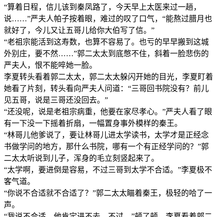
“算着日程，信儿该到秦凤路了，今天早上太医来过一趟，
说……”严夫人帕子按着眼，难过的叹了口气，“能熬过腊月也
就好了，今儿又让五哥儿给你大伯写了信。”
“老祖宗能活到这寿数，也算不容易了。也亏的早早搬到这城
外别庄，要不然……”郭二太太到底憋不住，斜着一脸悲伤的
严夫人，恨不能啐她一脸。
李夏转头看着郭二太太，郭二太太躲闪开她的目光，李夏盯着
她看了片刻，转头看向严夫人问道：“三哥回书院没有？前儿
见五哥，说是三哥还没回去。”
“还没呢，说是老祖宗病重，他要在家尽孝心。”严夫人看了眼
有一下没一下摇着折扇，一幅置身事外模样的秦王。
“林哥儿他爹说了，要让林哥儿进太学读书，太学才是正经念
书做学问的地方，那什么书院，哪有一个有正经学问的？”郭
二太太听说到儿子，浑身的毛立刻竖起来了。
“太学啊，要进倒是容易，不过三哥到太学不合适。”李夏极不
客气道。
“你说不合适就不合适了？”郭二太太瞄着秦王，极轻的哈了一
声。
“我说不合适，他肯定进不去。不过，”顿了顿，李夏看着郭二