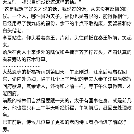
天反悔，我只当你没说过这样的话。”
“这是我想了好久才说的话，我说过的话，从来没有反悔的时
候。一个人，哪怕贵为天子，福份也是有限的，能得你相伴，
已经用尽了我九成的福份，余下的半点不敢抛废，要留着和你
白头偕老。”
李夏站住，仰头看着秦王，片刻，头往前抵在秦王胸前，笑起
来。
落后在两人十来步外的陆仪和金拙言齐齐拧过头，严肃认真的
看着旁边的花木野草。
……………………
大慈恩寺的祈福祈雨到第四天，午正刚过，江皇后就启程回
宫，诸内外命妇，除了几个上了年纪的老夫人奉了江皇后懿旨
回府歇息，其余诸人，还得和之前一样，等下午法事做完，才
能回府。
前殿的翰林们自然是要跟一天的，太子有国事在身，就是前几
天，他也是只有上午半天听经祈福，午初前后，赶回去处理政
务。
巳正前后，侍候几位皇子更衣的老内侍顶着净桶进了前殿净
房。