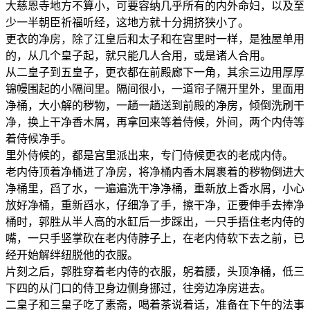
大慈恩寺地方不算小，可要容纳几乎所有的内外命妇，以及至
少一半朝臣祈福听经，这地方就十分拥挤狭小了。
更衣的净房，除了江皇后和太子和在宫里时一样，是独屋单用
的，从几个皇子起，就只能几人合用，或是诸人合用。
从二皇子到五皇子，更衣都在前殿廊下一角，其余三边用厚厚
锦幔围起的小隔间里。隔间很小，一道帘子隔开里外，里面用
净桶，大小解的秽物，一趟一趟送到前殿的净房，倾倒洗刷干
净，换上干净香木屑，再拿回来等着侍候，外间，两个内侍等
着侍候净手。
里外侍候的，都是宫里派出来，专门侍候更衣的老成内侍。
老内侍顶着净桶进了净房，将净桶内香木屑裹着的秽物倒进大
净桶里，舀了水，一遍遍洗干净净桶，重新放上香水屑，小心
放好净桶，重新舀水，仔细净了手，擦干净，正要伸手去捧净
桶时，郭胜从半人高的水缸后一步踩出，一只手捂住老内侍的
嘴，一只手竖掌砍在老内侍脖子上，在老内侍软下去之前，已
经开始解绊纽脱他的衣服。
片刻之后，郭胜穿着老内侍的衣服，躬着腰，头顶净桶，低三
下四的从门口的侍卫身边侧身挪过，往旁边净房进去。
二皇子和三皇子吃了素斋，喝着茶说着话，准备在下午的法事