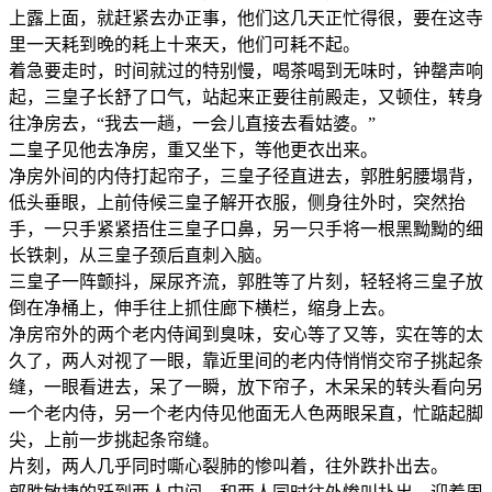
上露上面，就赶紧去办正事，他们这几天正忙得很，要在这寺
里一天耗到晚的耗上十来天，他们可耗不起。
着急要走时，时间就过的特别慢，喝茶喝到无味时，钟罄声响
起，三皇子长舒了口气，站起来正要往前殿走，又顿住，转身
往净房去，“我去一趟，一会儿直接去看姑婆。”
二皇子见他去净房，重又坐下，等他更衣出来。
净房外间的内侍打起帘子，三皇子径直进去，郭胜躬腰塌背，
低头垂眼，上前侍候三皇子解开衣服，侧身往外时，突然抬
手，一只手紧紧捂住三皇子口鼻，另一只手将一根黑黝黝的细
长铁刺，从三皇子颈后直刺入脑。
三皇子一阵颤抖，屎尿齐流，郭胜等了片刻，轻轻将三皇子放
倒在净桶上，伸手往上抓住廊下横栏，缩身上去。
净房帘外的两个老内侍闻到臭味，安心等了又等，实在等的太
久了，两人对视了一眼，靠近里间的老内侍悄悄交帘子挑起条
缝，一眼看进去，呆了一瞬，放下帘子，木呆呆的转头看向另
一个老内侍，另一个老内侍见他面无人色两眼呆直，忙踮起脚
尖，上前一步挑起条帘缝。
片刻，两人几乎同时嘶心裂肺的惨叫着，往外跌扑出去。