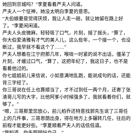
她回到京城吗？”李夏看着严夫人问道。
严夫人一个怔神，她没太明白李夏的意思。
“大伯娘要是觉得厌烦，我让人走一趟，就让她留在路上好
了。”李夏闲闲道。
严夫人头皮微麻，轻轻吸了口气，片刻，摇了摇头，“算了，
你大伯爱清雅有才气的美人儿，这么些年，一个接一个，也没
断过，我早就不看这个了……”
严夫人想着在江宁府那几年，喉咙一时紧的说不出话，僵呆了
片刻，才缓过口气，“算了，这把年纪了，我这日子，也不是
看着他过的。
你七姐姐前儿来信说，小如意满地乱跑，能说成句的话，还能
背三字经了。
你三哥说在任上也算顺当了，才不过到任一两个月，还寄了张
清哥儿写的大字，比他阿爹小时候强多了，我就看着你们，就
够了。”
“嗯，三哥那里您放心，前儿柏乔还特意找郭先生说了三哥任
上的几件事，三哥恩荫出身，得在地方上多辗转几任，往后的
前程才能更好些。”李夏顺着严夫人的话低低道。
“我知道，你先照顾好自己。”