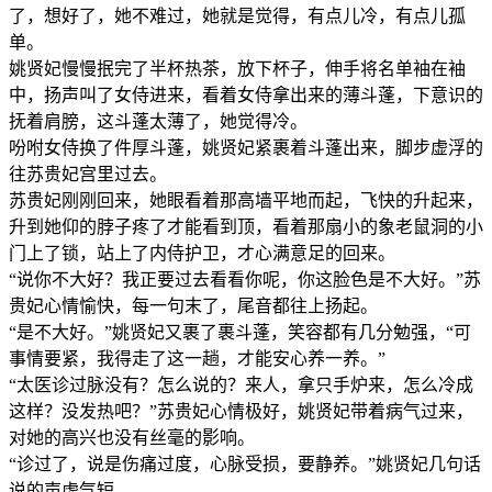
了，想好了，她不难过，她就是觉得，有点儿冷，有点儿孤
单。
姚贤妃慢慢抿完了半杯热茶，放下杯子，伸手将名单袖在袖
中，扬声叫了女侍进来，看着女侍拿出来的薄斗蓬，下意识的
抚着肩膀，这斗蓬太薄了，她觉得冷。
吩咐女侍换了件厚斗蓬，姚贤妃紧裹着斗蓬出来，脚步虚浮的
往苏贵妃宫里过去。
苏贵妃刚刚回来，她眼看着那高墙平地而起，飞快的升起来，
升到她仰的脖子疼了才能看到顶，看着那扇小的象老鼠洞的小
门上了锁，站上了内侍护卫，才心满意足的回来。
“说你不大好？我正要过去看看你呢，你这脸色是不大好。”苏
贵妃心情愉快，每一句末了，尾音都往上扬起。
“是不大好。”姚贤妃又裹了裹斗蓬，笑容都有几分勉强，“可
事情要紧，我得走了这一趟，才能安心养一养。”
“太医诊过脉没有？怎么说的？来人，拿只手炉来，怎么冷成
这样？没发热吧？”苏贵妃心情极好，姚贤妃带着病气过来，
对她的高兴也没有丝毫的影响。
“诊过了，说是伤痛过度，心脉受损，要静养。”姚贤妃几句话
说的声虚气短。