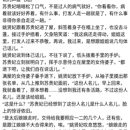
苏贵妃暗暗松了口气，不是过人的病气就好，“你看看你，病
着就该好好养着，有什么事，打发人走一趟就是了，有什么事
非得你亲自走这一趟。”
姚贤妃跟着苏贵妃进了屋，斜签着身子在榻上坐了，也没去斗
蓬，接过手炉捂着，欠身陪笑道：“我这病还走得动，姐姐这
里，打发人过来不恭敬，再说，我过来，是想跟姐姐说几句体
己话儿。”
姚贤妃说到体己话儿，不往下说了，低头拨着手里的手炉。
苏贵妃立刻就明白了，挥手示意侍立在屋里的女侍婆子，“都
退下吧，让我们自在说话儿。”
满屋的女侍婆子垂手退下，姚贤妃放下手炉，从袖子里摸出那
张名单，从几上推到苏贵妃面前，“这份人名儿，早上回来，
我就备着了，原本想着……没想到我还有条活路，不过这份人
名儿，还是该给姐姐。”
“这是什么？”苏贵妃已经想到了这份人名儿是什么人名儿，脸
上的惊讶依旧。
“是太后娘娘走时，交待给我要照应一二的几个人，还有些，
是跟江娘娘不大合得来的，唉。”姚贤妃叹息悠悠，“娘娘走的