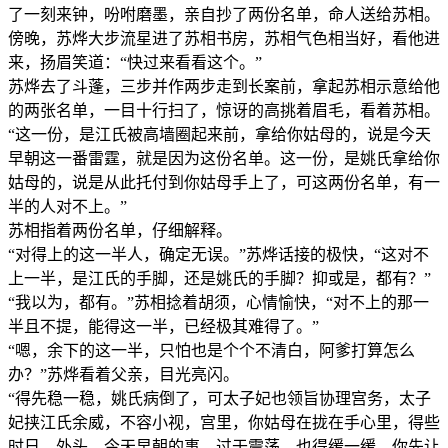
了一刻来钟，吩咐磨墨，亲自抄了两份名单，命人送给苏相。
傍晚，苏烨大步流星进了苏相书房，苏相气色相当好，看他进
来，扬眉笑道：“快过来看看这个。”
苏烨去了斗蓬，三步并作两步走到长案前，拿起苏相示意给他
的两张名单，一目十行扫了，惊讶的高挑着眉毛，看着苏相。
“这一份，是江氏被高墙圈起来前，拿给你姑母的，说是今天
早朝这一番雷霆，就是因为这份名单。这一份，是姚氏拿给你
姑母的，说是从此托付到你姑母手上了，可这两份名单，有一
半的人对不上。”
苏相指着两份名单，仔细解释。
“对得上的这一半人，确定无误。”苏烨话接的极快，“这对不
上一半，是江氏的手脚，还是姚氏的手脚？抑或是，都有？”
“我以为，都有。”苏相捻着胡须，心情愉快，“对不上的那一
半且不提，能得这一半，已经极其难得了。”
“嗯，余下的这一半，只怕也是个个不清白，阿爹打算怎么
办？”苏烨看着父亲，目光亮闪。
“得先稳一稳，姚氏病倒了，可太子妃也领旨协理宫务，太子
妃挟江氏余威，不容小视，宫里，你姑母在拢在手心里，得些
时日，外头，今天早朝的事，过于震荡，也得缓一缓。你先让