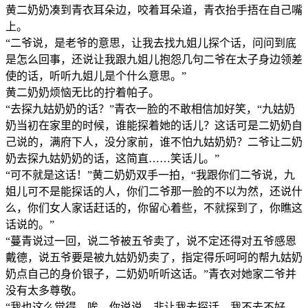
黄二奶奶凑到青衣耳朵边，咬着耳朵道，青衣抬手捂在自己嘴
上。
“二爷说，是老爷的意思，让我去找九姐儿探个话，问问到底
是怎么回事，还说让我跟九姐儿抱怨几句二爷在太子身边领差
使的话，听听九姐儿是个什么意思。”
黄二奶奶烦恼无比的拧着帕子。
“去探九姑奶奶的话？”青衣一脸的不敢相信加好笑，“九姑奶
奶当初在家里的时候，谁能探着她的话儿？这话可是二奶奶自
己说的，满府下人，没分家前，谁不怕九姑奶奶？二爷让二奶
奶去探九姑奶奶的话，这简直……笑话儿。”
“可不就是这话！”黄二奶奶双手一拍，“我跟你们二爷说，九
姐儿可不是能探话的人，你们二爷那一脸的不以为然，还说什
么，你们女人家话赶话的，你留心着些，不就探到了，你瞧这
话说的。”
“蔓青说过一回，说二爷被五爷卖了，说不定还得对五爷感恩
戴德，说五爷要是被九姑奶奶卖了，指定得乐呵呵的帮九姑奶
奶点自己的身价银子，二奶奶听听这话。”青衣对她家二爷并
没有太多尊敬。
“我也这么觉得，唉，你说说，非让我去探话，我不去不好，