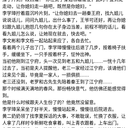
走动，让你媳妇走一趟吧，既然是你媳妇，”
李学璋拧着眉沉吟片刻，“让你媳妇去一趟秦王府，找九姐儿
说说话儿，问问九姐儿，出什么事了，王爷可还好，再让你媳
妇跟九姐儿抱怨几句你在太子身边当差，前程不明的话儿，看
看九姐儿怎么说，让她现在就去，快去吧。”
李文彬和李文栎一起站起来应了，各自去忙。
看着两个儿子出了门，李学璋慢慢往后退了几步，按着椅子扶
手，缓缓坐下，一只手按着杯子，怔忡出神。
当初他刚到江宁府，头一次见到老五和九姐儿……一恍十几年
过去了，当初是夫人提醒他，老三一家经过江宁府，该请他们
过来见个面，毕竟是一家人，一损俱损……
老三还没到，老罗和古先生先陪着秦王到了江宁府……
那个时候满天满地的春风，那份畅快意气，他仿佛还能感觉得
到。
他是什么时候跟夫人生份了的？他竟然没留意。
李学璋呆呆坐了好半天，慢慢站起来，慢慢往后院进去。
黄二奶奶领了找李夏探话的大事，不敢耽误，忙换了衣服，让
人拿了几样时令新鲜吃食拿着，叫上青衣跟着，上车出门。