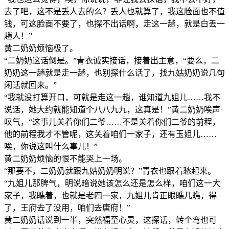
去了吧，这不是丢人去的么？丢人也就算了，我这脸面也不值
钱，可这脸面不要了，也探不出话啊，走这一趟，就是白丢一
趟人！”
黄二奶奶烦恼极了。
“二奶奶这话倒是。”青衣诚实接话，接着出主意，“要么，二
奶奶这一趟就是走一趟，也别探什么话了，找九姑奶奶说几句
闲话就回来。”
“我就没打算开口，可就是走这一趟，谁知道九姐儿……我不
说话，她大约就能知道个八八九九，这真是！”黄二奶奶唉声
叹气，“这事儿关着你们二爷……不是关着你们二爷的前程，
他的前程我才不管呢，这关着咱们一家子，还有玉姐儿……
唉，你说这叫什么事儿！”
黄二奶奶烦恼的恨不能哭上一场。
“那要不，二奶奶就跟九姑奶奶明说？”青衣也跟着愁起来。
“九姐儿那脾气，明说暗说她该怎么还是怎么样，咱们这一大
家子，我瞧着，也就是老四一家，九姐儿肯正眼瞧几瞧，得
了，王府去了没用，咱们去唐府！”
黄二奶奶话说到一半，突然福至心灵，这探话，转个弯也可