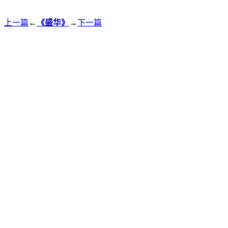
上一篇
←
《盛华》
→
下一篇