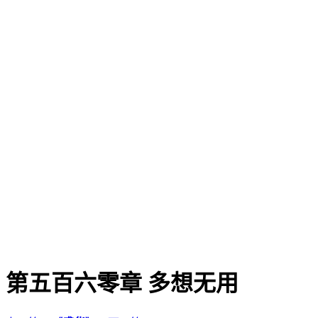
第五百六零章 多想无用