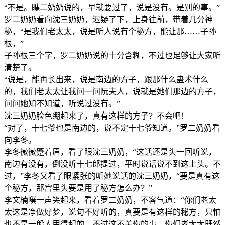
“不是。瞧二奶奶说的，早就要过了，说是没有。是别的事。”
罗二奶奶看向沈三奶奶，迟疑了下，上身往前，带着几分神
秘，“是我们老太太，说是听人说有个秘方，能让那……子孙
根，”
子孙根三个字，罗二奶奶说的十分含糊，不过也足够让大家听
清楚了。
“说是，能再长出来，说是南边的方子，跟那什么蛊术什么
的，我们老太太让我问一问阮夫人，说就是她们那边的方子，
问问她知不知道，听说过没有。”
沈三奶奶脸色绷起来了，真有这样的方子？不会吧！
“对了，十七爷也是南边的，说不定十七爷知道。”罗二奶奶看
向李冬。
李冬微微蹙着眉，看了眼沈三奶奶，“这话还是头一回听说，
南边有没有，倒没听十七郎提过，平时说话说不到这上头。不
过，”李冬又看了眼紧张的听她说话的沈三奶奶，“要是真有这
个秘方，那宫里头要是用了秘方怎么办？”
李文楠噗一声笑起来，看着罗二奶奶，不客气道：“你们老太
太这是净做好梦，说句不好听的，真要是有这样的秘方，只怕
也不是一般人用得起的，不过这不关你的事，你们老太太既然