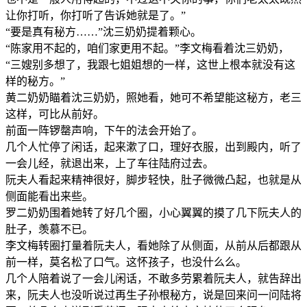
让你打听，你打听了告诉她就是了。”
“要是真有秘方……”沈三奶奶提着颗心。
“陈家用不起的，咱们家更用不起。”李文梅看着沈三奶奶，
“三嫂别多想了，我跟七姐姐想的一样，这世上根本就没有这
样的秘方。”
黄二奶奶瞄着沈三奶奶，照她看，她可不希望能这秘方，老三
这样，可比从前好。
前面一阵锣罄声响，下午的法会开始了。
几个人忙停了闲话，起来漱了口，理好衣服，出到殿内，听了
一会儿经，就退出来，上了车往陆府过去。
阮夫人看起来精神很好，脚步轻快，肚子微微凸起，也就是从
侧面能看出来些。
罗二奶奶围着她转了好几个圈，小心翼翼的摸了几下阮夫人的
肚子，羡慕不已。
李文梅转圈打量着阮夫人，看她除了从侧面，从前从后都跟从
前一样，莫名松了口气。这怀孩子，也没什么么。
几个人陪着说了一会儿闲话，不敢多劳累着阮夫人，就告辞出
来，阮夫人也没听说过再生子孙根秘方，说是回来问一问陆将