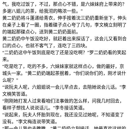
气，我吃过饭了，不过，那点心不错，是六妹妹府上带来的？
多谢八姐儿的茶，给我沏的略浓一些。”
黄二奶奶将斗蓬递给青衣，伸手按着沈三奶奶重新坐下，伸头
在桌子上看了一圈，指着碟子点心夸了几句，李文楠立刻明了
的端起那碟点心，送到黄二奶奶面前。
黄二奶奶中午饭没吃好，就赶着出来探话了，这会儿又看到合
口的点心，也就不客气了，连吃了三四块。
“二奶奶这中午饭到底是吃了还是没吃啊？”罗二奶奶看的笑起
来。
“吃是吃了，吃的不多，六妹妹家就这样点心，做的最好，京
城头一家。”黄二奶奶端起茶抿着，“你们说你们的，刚才说什
么呢？”
“说阮夫人呢，六姐姐说一会儿早点去，去陪她说会儿话。”李
文楠笑答道。
“刚刚她打发人过来看咱们法事做的怎么样，问我几时回去，
看样子想找人说说话儿。”李冬接话笑道。
“说起来，阮夫人怀胎到现在，我还没见过她呢，不知道变了
没有。”李文梅连说带笑道。
“那一会儿我也去瞧瞧，”黄二奶奶立刻接话，她最喜欢这样的