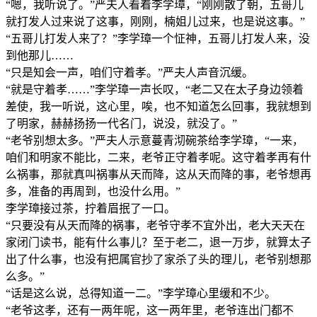
“嗯，我听说了。”严夫人看着李学璋，“刚刚散了朝，五哥儿
就打发人过来说了这事，刚刚，楠姐儿过来，也是说这事。”
“五哥儿打发人来了？”李学璋一个怔神，五哥儿打发人来，没
到他那儿……
“只是知会一声，咱们守着孝。”严夫人声音沉缓。
“就是守着孝……”李学璋一声长叹，“老二又在太子身边领着
差使，我一听说，这心里，唉，也不知道怎么回事，我就想到
了明家，赫赫扬扬一代名门，说没，就没了。”
“老爷别想太多。”严夫人示意蔓青沏碗茶给李学璋，“一来，
咱们和明家不能比，二来，老爷正守着孝呢。这守着孝再有什
么祸事，那就真叫祸事从天而降，这从天而降的事，老爷想再
多，准备的再周到，也没什么用。”
李学璋接过茶，拧着眉抿了一口。
“只要没有从天而降的祸事，老爷守孝不宜外出，老大天天在
家闭门读书，能有什么事儿？至于老二，退一万步，就算太子
出了什么事，也没有把属官抄了家杀了头的理儿，老爷别想那
么多。”
“话是这么说，总得知道一二。”李学璋心里缓和不少。
“老爷这孝，还有一两年呢，这一两年里，老爷连出门都不