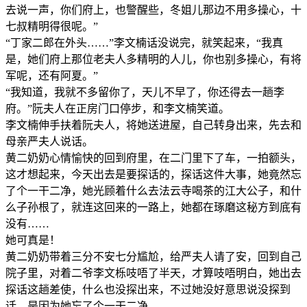
去说一声，你们府上，也警醒些，冬姐儿那边不用多操心，十
七叔精明得很呢。”
“丁家二郎在外头……”李文楠话没说完，就笑起来，“我真
是，她们府上那位老夫人多精明的人儿，你也别多操心，有将
军呢，还有阿夏。”
“我知道，我就不多留你了，天儿不早了，你还得去一趟李
府。”阮夫人在正房门口停步，和李文楠笑道。
李文楠伸手扶着阮夫人，将她送进屋，自己转身出来，先去和
母亲严夫人说话。
黄二奶奶心情愉快的回到府里，在二门里下了车，一拍额头，
这才想起来，今天出去是要探话的，探话这件大事，她竟然忘
了个一干二净，她光顾着什么去法云寺喝茶的江大公子，和什
么子孙根了，就连这回来的一路上，她都在琢磨这秘方到底有
没有……
她可真是！
黄二奶奶带着三分不安七分尴尬，给严夫人请了安，回到自己
院子里，对着二爷李文栎吱唔了半天，才算吱唔明白，她出去
探话这趟差使，什么也没探出来，不过她没好意思说没探到
话，是因为她忘了个一干二净。