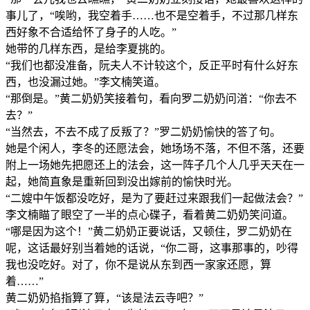
事儿了，“唉哟，我空着手……也不是空着手，不过那几样东
西好象不合适给怀了身子的人吃。”
她带的几样东西，是给李夏挑的。
“我们也都没准备，阮夫人不计较这个，反正平时有什么好东
西，也没漏过她。”李文楠笑道。
“那倒是。”黄二奶奶笑接着句，看向罗二奶奶问渞：“你去不
去？”
“当然去，不去不成了反叛了？”罗二奶奶愉快的答了句。
她是个闲人，李冬的还愿法会，她场场不落，不但不落，还要
附上一场她先把愿还上的法会，这一阵子几个人几乎天天在一
起，她简直象是重新回到没出嫁前的愉快时光。
“二嫂中午饭都没吃好，是为了要赶过来跟我们一起做法会？”
李文楠瞄了眼空了一半的点心碟子，看着黄二奶奶笑问道。
“哪是因为这个！”黄二奶奶正要说话，又顿住，罗二奶奶在
呢，这话最好别当着她的话说，“你二哥，这事那事的，吵得
我也没吃好。对了，你不是说从东到西一家家还愿，算
着……”
黄二奶奶掐指算了算，“该是法云寺吧？”