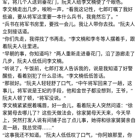
军，将几个人送到垂花门，阮夫人给李文楠使了个眼色。
李文楠走出几步，唉哟一声，“看我这记性，七郎叮嘱了我好
些遍，要从将军这里要一本什么兵书，我竟然忘了。”
“兵书在将军书房里，要找一会儿。我让人带你去找。”阮夫人
立刻接话道。
“你们先走，我得找了书再走。”李文楠和李冬等人摆着手，跟
着阮夫人往里进。
“早朝的事，你知道吗？”两人重新走进垂花门，沿了游廊走了
几步，阮夫人低低问李文楠。
“听说了，午饭前，七郎打发人告诉我的，说是我知道了好警
醒些，看着别犯了什么忌讳。”李文楠低低答话。
“那就好。”阮夫人轻轻舒了口气，“中午将军回来了一趟，这
事儿，将军说是王妃的手段，他和金世子都没想到，王爷，”
阮夫人顿了顿，“将军没说。”
李文楠紧紧抿着嘴唇，好一会儿，看着阮夫人突然问道：“徐
家舅母去哪儿了？这些天做法会，徐家舅母天天来，今天早
上，突然打发人说有间铺子出了点儿事，她得和徐家舅舅亲自
走一趟，我总觉得……”
“这事我还不知道。”阮夫人低低叹了口气，“你阿娘那里，你