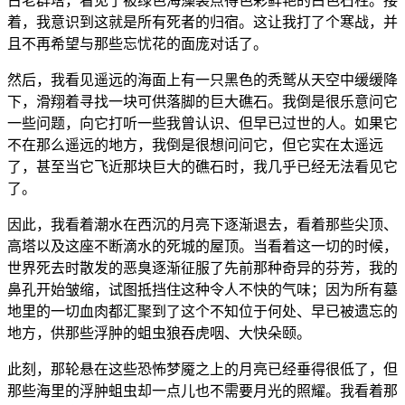
古老群塔，看见了被绿色海藻装点得色彩鲜艳的白色石柱。接
着，我意识到这就是所有死者的归宿。这让我打了个寒战，并
且不再希望与那些忘忧花的面庞对话了。
然后，我看见遥远的海面上有一只黑色的秃鹫从天空中缓缓降
下，滑翔着寻找一块可供落脚的巨大礁石。我倒是很乐意问它
一些问题，向它打听一些我曾认识、但早已过世的人。如果它
不在那么遥远的地方，我倒是很想问问它，但它实在太遥远
了，甚至当它飞近那块巨大的礁石时，我几乎已经无法看见它
了。
因此，我看着潮水在西沉的月亮下逐渐退去，看着那些尖顶、
高塔以及这座不断滴水的死城的屋顶。当看着这一切的时候，
世界死去时散发的恶臭逐渐征服了先前那种奇异的芬芳，我的
鼻孔开始皱缩，试图抵挡住这种令人不快的气味；因为所有墓
地里的一切血肉都汇聚到了这个不知位于何处、早已被遗忘的
地方，供那些浮肿的蛆虫狼吞虎咽、大快朵颐。
此刻，那轮悬在这些恐怖梦魇之上的月亮已经垂得很低了，但
那些海里的浮肿蛆虫却一点儿也不需要月光的照耀。我看着那