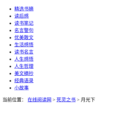
精选书摘
读后感
读书笔记
名言警句
优美散文
生活感悟
读书名言
人生感悟
人生哲理
美文摘抄
经典语录
小故事
当前位置：
在线阅读网
>
死灵之书
> 月光下