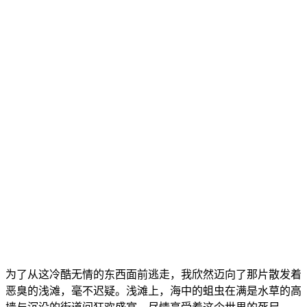
为了从这冷酷无情的东西面前逃走，我欣然迈向了那片散发着
恶臭的浅滩，毫不迟疑。浅滩上，海中的蛆虫在满是水草的高