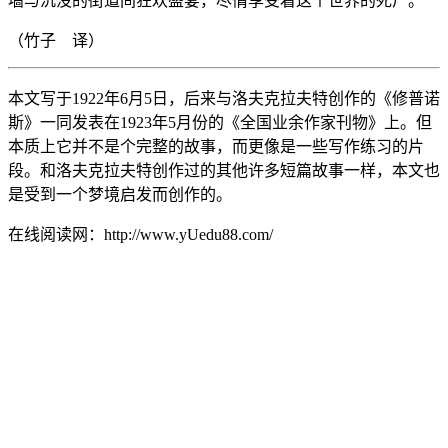
墙与沉没的街道间狂欢盛宴，尽情享受着这个世界的死尸。
（竹子 译）
本文写于1922年6月5日，后来与洛夫克拉夫特创作的《修普诺
斯》一同发表在1923年5月份的《全国业余作家刊物》上。但
本质上它并不是个完整的故事，而更像是一些写作练习的片
段。和洛夫克拉夫特创作过的其他许多短篇故事一样，本文也
是受到一个梦境启发而创作的。
在线阅读网：http://www.yUedu88.com/