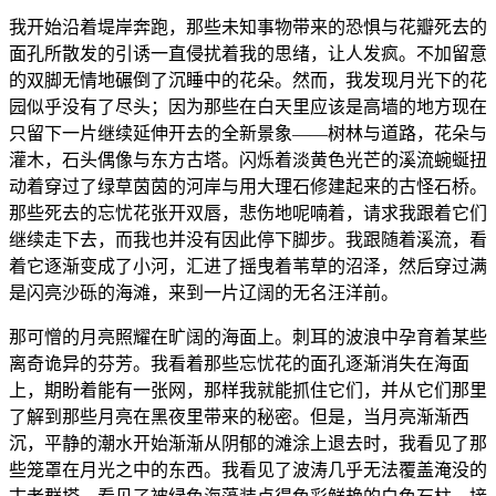
我开始沿着堤岸奔跑，那些未知事物带来的恐惧与花瓣死去的
面孔所散发的引诱一直侵扰着我的思绪，让人发疯。不加留意
的双脚无情地碾倒了沉睡中的花朵。然而，我发现月光下的花
园似乎没有了尽头；因为那些在白天里应该是高墙的地方现在
只留下一片继续延伸开去的全新景象——树林与道路，花朵与
灌木，石头偶像与东方古塔。闪烁着淡黄色光芒的溪流蜿蜒扭
动着穿过了绿草茵茵的河岸与用大理石修建起来的古怪石桥。
那些死去的忘忧花张开双唇，悲伤地呢喃着，请求我跟着它们
继续走下去，而我也并没有因此停下脚步。我跟随着溪流，看
着它逐渐变成了小河，汇进了摇曳着苇草的沼泽，然后穿过满
是闪亮沙砾的海滩，来到一片辽阔的无名汪洋前。
那可憎的月亮照耀在旷阔的海面上。刺耳的波浪中孕育着某些
离奇诡异的芬芳。我看着那些忘忧花的面孔逐渐消失在海面
上，期盼着能有一张网，那样我就能抓住它们，并从它们那里
了解到那些月亮在黑夜里带来的秘密。但是，当月亮渐渐西
沉，平静的潮水开始渐渐从阴郁的滩涂上退去时，我看见了那
些笼罩在月光之中的东西。我看见了波涛几乎无法覆盖淹没的