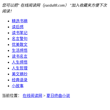
您可以把" 在线阅读网（yuedu88.com） "加入收藏夹方便下次
阅读！
精选书摘
读后感
读书笔记
名言警句
优美散文
生活感悟
读书名言
人生感悟
人生哲理
美文摘抄
经典语录
小故事
当前位置：
在线阅读网
>
夏日终曲小说