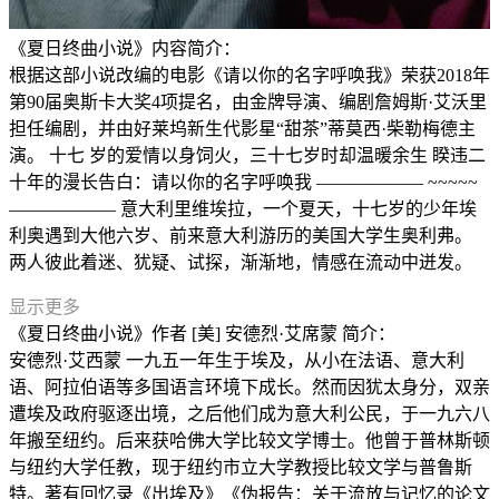
《夏日终曲小说》内容简介：
根据这部小说改编的电影《请以你的名字呼唤我》荣获2018年
第90届奥斯卡大奖4项提名，由金牌导演、编剧詹姆斯·艾沃里
担任编剧，并由好莱坞新生代影星“甜茶”蒂莫西·柴勒梅德主
演。 十七 岁的爱情以身饲火，三十七岁时却温暖余生 睽违二
十年的漫长告白：请以你的名字呼唤我 —————— ~~~~~
—————— 意大利里维埃拉，一个夏天，十七岁的少年埃
利奥遇到大他六岁、前来意大利游历的美国大学生奥利弗。
两人彼此着迷、犹疑、试探，渐渐地，情感在流动中迸发。
显示更多
《夏日终曲小说》作者 [美] 安德烈·艾席蒙 简介：
安德烈·艾西蒙 一九五一年生于埃及，从小在法语、意大利
语、阿拉伯语等多国语言环境下成长。然而因犹太身分，双亲
遭埃及政府驱逐出境，之后他们成为意大利公民，于一九六八
年搬至纽约。后来获哈佛大学比较文学博士。他曾于普林斯顿
与纽约大学任教，现于纽约市立大学教授比较文学与普鲁斯
特。著有回忆录《出埃及》《伪报告：关于流放与记忆的论文